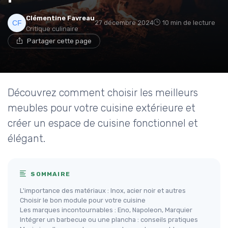
Clémentine Favreau
27 décembre 2024
10 min de lecture
Critique culinaire
Partager cette page
Découvrez comment choisir les meilleurs
meubles pour votre cuisine extérieure et
créer un espace de cuisine fonctionnel et
élégant.
SOMMAIRE
L'importance des matériaux : Inox, acier noir et autres
Choisir le bon module pour votre cuisine
Les marques incontournables : Eno, Napoleon, Marquier
Intégrer un barbecue ou une plancha : conseils pratiques