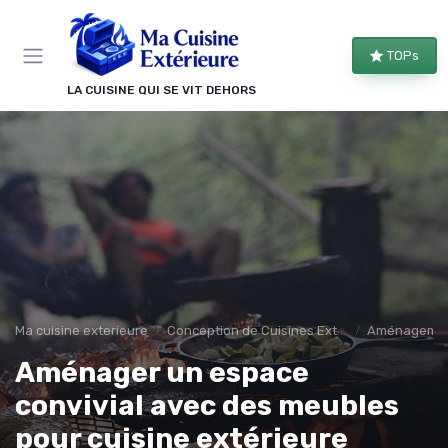
Panneau de gestion des cookies
TOPs
LA CUISINE QUI SE VIT DEHORS
Ma cuisine exterieure
Conception de Cuisines Extérieures
Aménagement
Aménager un espace
convivial avec des meubles
pour cuisine extérieure