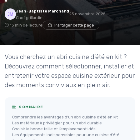
Jean-Baptiste Marchand
25 novembre 2025
Chef grillardin
13 min de lecture
Partager cette page
Vous cherchez un abri cuisine d’été en kit ?
Découvrez comment sélectionner, installer et
entretenir votre espace cuisine extérieur pour
des moments conviviaux en plein air.
SOMMAIRE
Comprendre les avantages d’un abri cuisine d’été en kit
Les matériaux à privilégier pour un abri durable
Choisir la bonne taille et l’emplacement idéal
Les équipements indispensables pour une cuisine d’été