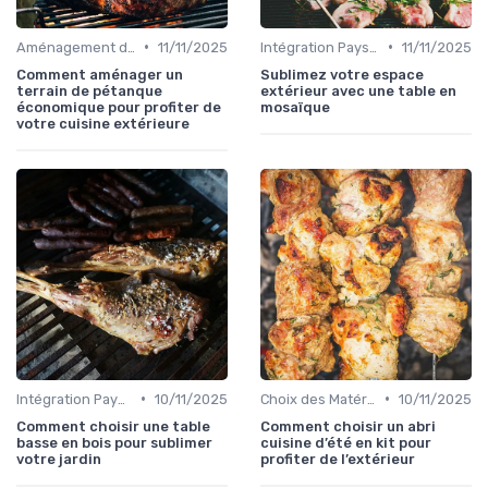
•
•
Aménagement d'Espaces de Cuisson
11/11/2025
Intégration Paysagère et Décoration
11/11/2025
Comment aménager un
Sublimez votre espace
terrain de pétanque
extérieur avec une table en
économique pour profiter de
mosaïque
votre cuisine extérieure
•
•
Intégration Paysagère et Décoration
10/11/2025
Choix des Matériaux et du Design
10/11/2025
Comment choisir une table
Comment choisir un abri
basse en bois pour sublimer
cuisine d’été en kit pour
votre jardin
profiter de l’extérieur