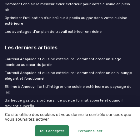
Comment choisir le meilleur evier exterieur pour votre cuisine en plein
air
Optimiser l'utilisation d'un brûleur à paella au gaz dans votre cuisine
extérieure
Les avantages d'un plan de travail extérieur en résine
Les derniers articles
Fauteuil Acapulco et cuisine extérieure : comment créer un siège
iconique au cœur du jardin
Fauteuil Acapulco et cuisine extérieure : comment créer un coin lounge
élégant et fonctionnel
Ethimo à Annecy : l’art d’intégrer une cuisine extérieure au paysage du
lac
Barbecue gaz trois brûleurs : ce que ce format apporte et quand il
devient superflu
Élégance d’une table en marbre extensible pour sublimer la cuisine
Ce site utilise des cookies et vous donne le contrôle sur ceux que
vous souhaitez activer
extérieure
Tout accepter
Personnaliser
Ma cuisine exterieure