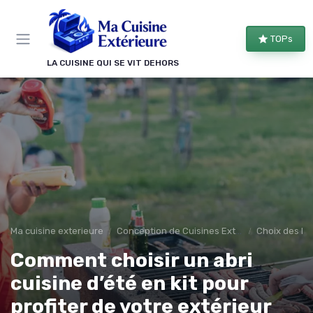
Panneau de gestion des cookies
TOPs
LA CUISINE QUI SE VIT DEHORS
Ma cuisine exterieure
Conception de Cuisines Extérieures
Choix des Ma
Comment choisir un abri
cuisine d’été en kit pour
profiter de votre extérieur