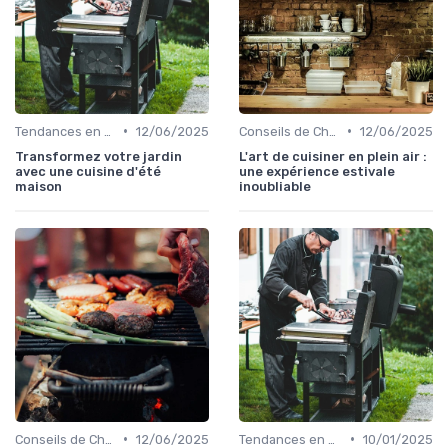
•
•
Tendances en Cuisine Extérieure
12/06/2025
Conseils de Chefs pour Cuisiner en Extérieur
12/06/2025
Transformez votre jardin
L'art de cuisiner en plein air :
avec une cuisine d'été
une expérience estivale
maison
inoubliable
•
•
Conseils de Chefs pour Cuisiner en Extérieur
12/06/2025
Tendances en Cuisine Extérieure
10/01/2025