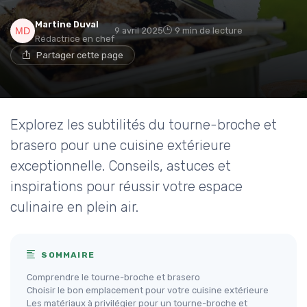
Martine Duval
9 avril 2025
9 min de lecture
Rédactrice en chef
Partager cette page
Explorez les subtilités du tourne-broche et
brasero pour une cuisine extérieure
exceptionnelle. Conseils, astuces et
inspirations pour réussir votre espace
culinaire en plein air.
SOMMAIRE
Comprendre le tourne-broche et brasero
Choisir le bon emplacement pour votre cuisine extérieure
Les matériaux à privilégier pour un tourne-broche et