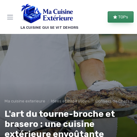
Panneau de gestion des cookies
TOPs
LA CUISINE QUI SE VIT DEHORS
Ma cuisine exterieure
Idées et Inspirations
Conseils de Chefs pou
L'art du tourne-broche et
brasero : une cuisine
extérieure envoûtante