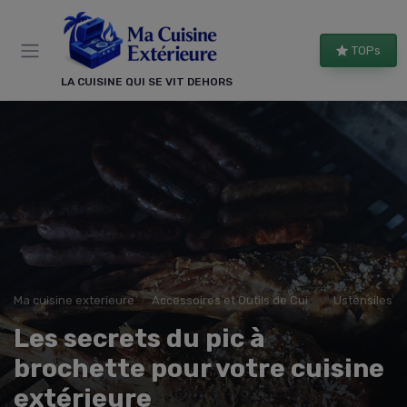
Panneau de gestion des cookies
TOPs
LA CUISINE QUI SE VIT DEHORS
Ma cuisine exterieure
Accessoires et Outils de Cuisine
Ustensiles d
Les secrets du pic à
brochette pour votre cuisine
extérieure