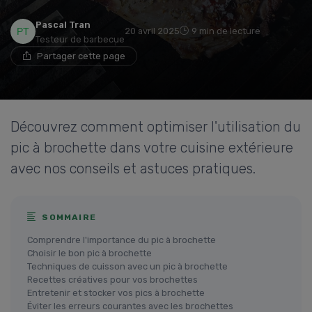
Pascal Tran
20 avril 2025
9 min de lecture
Testeur de barbecue
Partager cette page
Découvrez comment optimiser l'utilisation du
pic à brochette dans votre cuisine extérieure
avec nos conseils et astuces pratiques.
SOMMAIRE
Comprendre l'importance du pic à brochette
Choisir le bon pic à brochette
Techniques de cuisson avec un pic à brochette
Recettes créatives pour vos brochettes
Entretenir et stocker vos pics à brochette
Éviter les erreurs courantes avec les brochettes