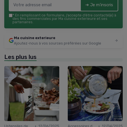
➔ Je m'inscris
*
En remplissant ce formulaire, j’accepte d’être contacté(e) à
des fins commerciales par Ma cuisine exterieure et ses
partenaires.
Ma cuisine exterieure
Ajoutez-nous à vos sources préférées sur Google
Les plus lus
•
•
Ustensiles de Barbecue
12/06/2025
Accessoires de Cuisson
12/04/2025