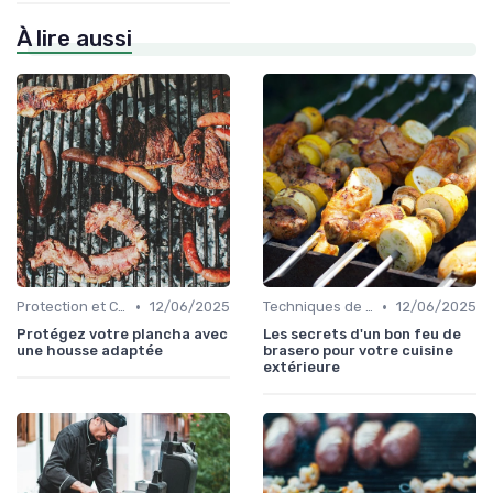
À lire aussi
•
•
Protection et Conservation du Matériel
12/06/2025
Techniques de Cuisson en Plein Air
12/06/2025
Protégez votre plancha avec
Les secrets d'un bon feu de
une housse adaptée
brasero pour votre cuisine
extérieure