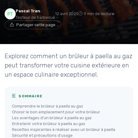
Pascal Tran
12 avril 2025
9 min de lecture
Testeur de barbecue
Partager cette page
Explorez comment un brûleur à paella au gaz
peut transformer votre cuisine extérieure en
un espace culinaire exceptionnel.
SOMMAIRE
Comprendre le brûleur à paella au gaz
Choisir le bon emplacement pour votre brûleur
Les avantages d'un brûleur à paella au gaz
Entretenir votre brûleur à paella au gaz
Recettes inspirantes à réaliser avec un brûleur à paella
Sécurité et précautions d'usage