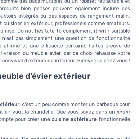
s comme des bacs multiples ou un robinet rétractable et
produits bien pensés peuvent également inclure des
outtoirs intégrés ou des espaces de rangement malin.
t cuisiner en extérieur, professionels comme amateurs,
timisé. Do not hesitate to complement it with suitable
 n'est pas simplement une question de fonctionnalité
affirmé et une efficacité certaine. Faites preuve de
a livraison du meuble evier, car ce choix rehausse votre
 convivial d'extérieur à intérieur. Bienvenue chez vous !
meuble d'évier extérieur
xtérieur
, c'est un peu comme monter un barbecue pour
ultat en vaut la chandelle. Que vous soyez dans un
jardin
compte pour créer une
cuisine extérieure
fonctionnelle