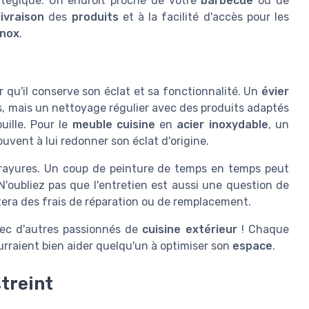
tégique. Un endroit proche de votre
barbecue
ou de
livraison
des
produits
et à la facilité d'accès pour les
inox
.
r qu'il conserve son éclat et sa fonctionnalité. Un
évier
s, mais un nettoyage régulier avec des produits adaptés
uille. Pour le
meuble cuisine
en
acier inoxydable
, un
ouvent à lui redonner son éclat d'origine.
x rayures. Un coup de peinture de temps en temps peut
 N'oubliez pas que l'entretien est aussi une question de
era des frais de réparation ou de remplacement.
vec d'autres passionnés de
cuisine extérieur
! Chaque
ourraient bien aider quelqu'un à optimiser son
espace
.
treint