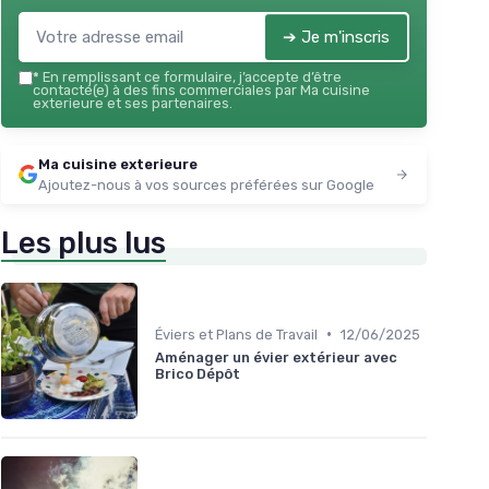
➔ Je m'inscris
*
En remplissant ce formulaire, j’accepte d’être
contacté(e) à des fins commerciales par Ma cuisine
exterieure et ses partenaires.
Ma cuisine exterieure
Ajoutez-nous à vos sources préférées sur Google
Les plus lus
•
Éviers et Plans de Travail
12/06/2025
Aménager un évier extérieur avec
Brico Dépôt