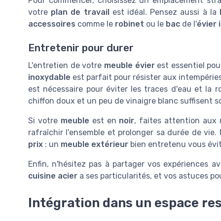
Pour commencer, choisissez un emplacement stra
votre
plan de travail
est idéal. Pensez aussi à la
accessoires
comme le
robinet
ou le
bac
de l'
évier 
Entretenir pour durer
L'entretien de votre
meuble évier
est essentiel pou
inoxydable
est parfait pour résister aux intempérie
est nécessaire pour éviter les traces d'eau et la ro
chiffon doux et un peu de vinaigre blanc suffisent s
Si votre
meuble
est en
noir
, faites attention au
rafraîchir l'ensemble et prolonger sa durée de vie.
prix
: un
meuble extérieur
bien entretenu vous évit
Enfin, n'hésitez pas à partager vos expériences a
cuisine acier
a ses particularités, et vos astuces p
Intégration dans un espace res