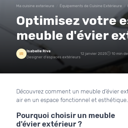
Ma cuisine exterieure
Équipements de Cuisine Extérieure
Optimisez votre 
meuble d'évier ex
Isabelle Riva
12 janvier 2025
10 min de
Designer d'espaces extérieurs
Découvrez comment un meuble d'évier extér
air en un espace fonctionnel et esthétique.
Pourquoi choisir un meuble
d'évier extérieur ?