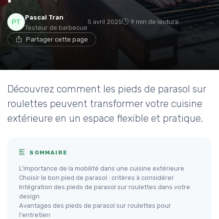
Pascal Tran
5 avril 2025
9 min de lecture
Testeur de barbecue
Partager cette page
Découvrez comment les pieds de parasol sur
roulettes peuvent transformer votre cuisine
extérieure en un espace flexible et pratique.
SOMMAIRE
L'importance de la mobilité dans une cuisine extérieure
Choisir le bon pied de parasol : critères à considérer
Intégration des pieds de parasol sur roulettes dans votre
design
Avantages des pieds de parasol sur roulettes pour
l'entretien