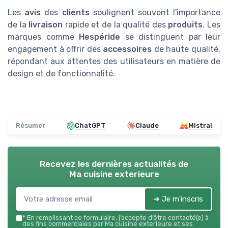
Les
avis
des
clients
soulignent souvent l'importance
de la
livraison
rapide et de la qualité des
produits
. Les
marques comme
Hespéride
se distinguent par leur
engagement à offrir des
accessoires
de haute qualité,
répondant aux attentes des utilisateurs en matière de
design et de fonctionnalité.
Résumer
ChatGPT
Claude
Mistral
Recevez les dernières actualités de
Ma cuisine exterieure
➔ Je m'inscris
*
En remplissant ce formulaire, j’accepte d’être contacté(e) à
des fins commerciales par Ma cuisine exterieure et ses