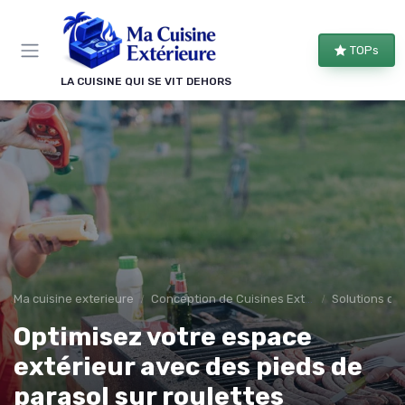
Panneau de gestion des cookies
TOPs
LA CUISINE QUI SE VIT DEHORS
Ma cuisine exterieure
Conception de Cuisines Extérieures
Solutions d'
Optimisez votre espace
extérieur avec des pieds de
parasol sur roulettes