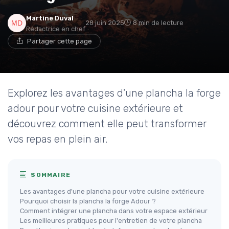
Martine Duval
28 juin 2025
8 min de lecture
Rédactrice en chef
Partager cette page
Explorez les avantages d'une plancha la forge
adour pour votre cuisine extérieure et
découvrez comment elle peut transformer
vos repas en plein air.
SOMMAIRE
Les avantages d'une plancha pour votre cuisine extérieure
Pourquoi choisir la plancha la forge Adour ?
Comment intégrer une plancha dans votre espace extérieur
Les meilleures pratiques pour l'entretien de votre plancha