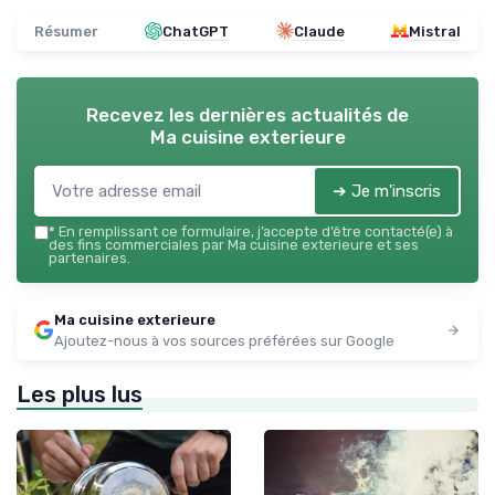
Résumer
ChatGPT
Claude
Mistral
Recevez les dernières actualités de
Ma cuisine exterieure
➔ Je m'inscris
*
En remplissant ce formulaire, j’accepte d’être contacté(e) à
des fins commerciales par Ma cuisine exterieure et ses
partenaires.
Ma cuisine exterieure
Ajoutez-nous à vos sources préférées sur Google
Les plus lus