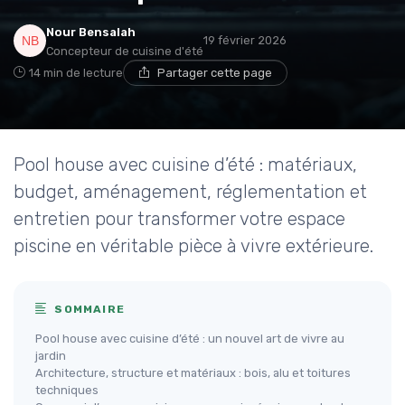
Nour Bensalah
19 février 2026
Concepteur de cuisine d'été
14 min de lecture
Partager cette page
Pool house avec cuisine d’été : matériaux,
budget, aménagement, réglementation et
entretien pour transformer votre espace
piscine en véritable pièce à vivre extérieure.
SOMMAIRE
Pool house avec cuisine d’été : un nouvel art de vivre au
jardin
Architecture, structure et matériaux : bois, alu et toitures
techniques