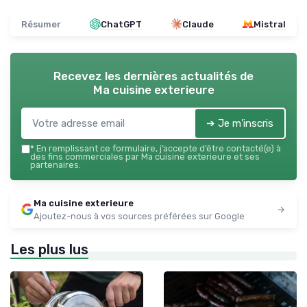
Résumer
ChatGPT
Claude
Mistral
Recevez les dernières actualités de
Ma cuisine exterieure
➔ Je m'inscris
*
En remplissant ce formulaire, j’accepte d’être contacté(e) à
des fins commerciales par Ma cuisine exterieure et ses
partenaires.
Ma cuisine exterieure
Ajoutez-nous à vos sources préférées sur Google
Les plus lus