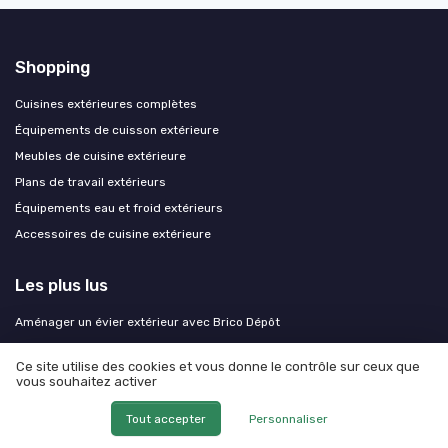
Shopping
Cuisines extérieures complètes
Équipements de cuisson extérieure
Meubles de cuisine extérieure
Plans de travail extérieurs
Équipements eau et froid extérieurs
Accessoires de cuisine extérieure
Les plus lus
Aménager un évier extérieur avec Brico Dépôt
Les secrets d'un barbecue marocain réussi
Ce site utilise des cookies et vous donne le contrôle sur ceux que
Comment choisir le meilleur evier exterieur pour votre cuisine en plein
vous souhaitez activer
air
Optimiser l'utilisation d'un brûleur à paella au gaz dans votre cuisine
Tout accepter
Personnaliser
extérieure