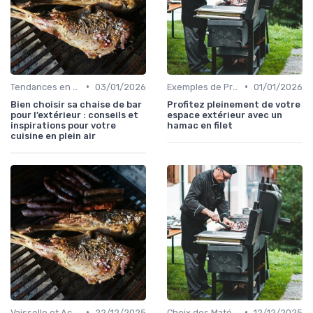
•
•
Tendances en Cuisine Extérieure
03/01/2026
Exemples de Projets Réalisés
01/01/2026
Bien choisir sa chaise de bar
Profitez pleinement de votre
pour l’extérieur : conseils et
espace extérieur avec un
inspirations pour votre
hamac en filet
cuisine en plein air
•
•
Vaisselle et Accessoires pour Manger en Extérieur
22/12/2025
Choix des Matériaux et du Design
12/12/2025