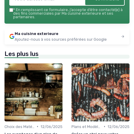
*
En remplissant ce formulaire, j’accepte d’être contacté(e) à
des fins commerciales par Ma cuisine exterieure et ses
partenaires.
Ma cuisine exterieure
Ajoutez-nous à vos sources préférées sur Google
Les plus lus
•
•
Choix des Matériaux et du Design
12/06/2025
Plans et Modèles de Cuisines Extérieures
12/06/2025