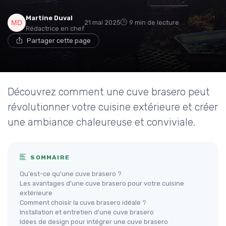
Martine Duval
21 mai 2025
9 min de lecture
Rédactrice en chef
Partager cette page
Découvrez comment une cuve brasero peut
révolutionner votre cuisine extérieure et créer
une ambiance chaleureuse et conviviale.
SOMMAIRE
Qu'est-ce qu'une cuve brasero ?
Les avantages d'une cuve brasero pour votre cuisine
extérieure
Comment choisir la cuve brasero idéale ?
Installation et entretien d'une cuve brasero
Idées de design pour intégrer une cuve brasero