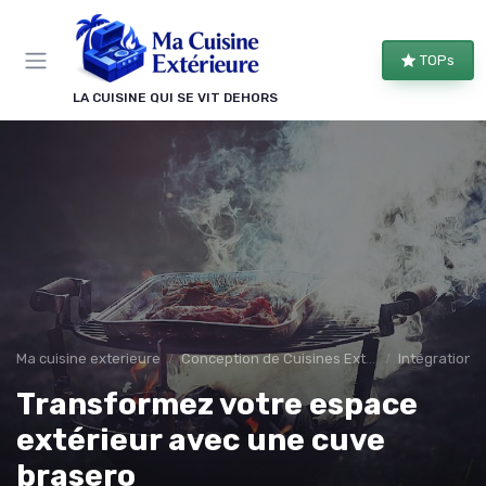
Panneau de gestion des cookies
TOPs
LA CUISINE QUI SE VIT DEHORS
Ma cuisine exterieure
Conception de Cuisines Extérieures
Intégration 
Transformez votre espace
extérieur avec une cuve
brasero