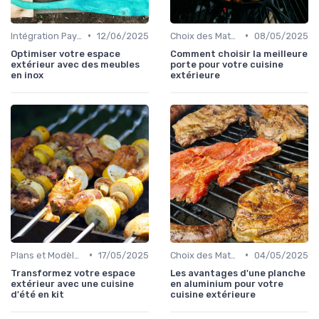
•
•
Intégration Paysagère et Décoration
12/06/2025
Choix des Matériaux et du Design
08/05/2025
Optimiser votre espace
Comment choisir la meilleure
extérieur avec des meubles
porte pour votre cuisine
en inox
extérieure
•
•
Plans et Modèles de Cuisines Extérieures
17/05/2025
Choix des Matériaux et du Design
04/05/2025
Transformez votre espace
Les avantages d'une planche
extérieur avec une cuisine
en aluminium pour votre
d'été en kit
cuisine extérieure