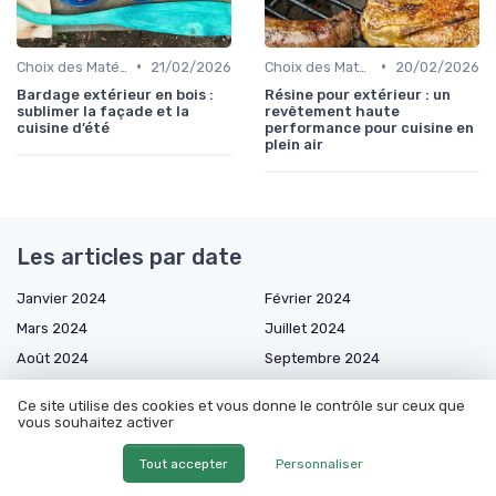
•
•
Choix des Matériaux et du Design
21/02/2026
Choix des Matériaux et du Design
20/02/2026
Bardage extérieur en bois :
Résine pour extérieur : un
sublimer la façade et la
revêtement haute
cuisine d’été
performance pour cuisine en
plein air
Les articles par date
Janvier 2024
Février 2024
Mars 2024
Juillet 2024
Août 2024
Septembre 2024
Octobre 2024
Décembre 2024
Ce site utilise des cookies et vous donne le contrôle sur ceux que
Janvier 2025
Mars 2025
vous souhaitez activer
Avril 2025
Mai 2025
Tout accepter
Personnaliser
Juin 2025
Juillet 2025