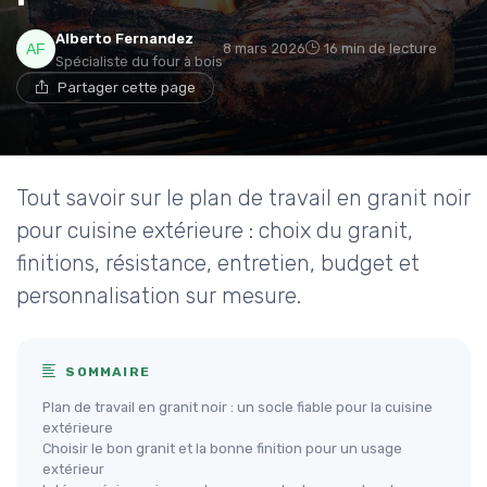
Alberto Fernandez
8 mars 2026
16 min de lecture
Spécialiste du four à bois
Partager cette page
Tout savoir sur le plan de travail en granit noir
pour cuisine extérieure : choix du granit,
finitions, résistance, entretien, budget et
personnalisation sur mesure.
SOMMAIRE
Plan de travail en granit noir : un socle fiable pour la cuisine
extérieure
Choisir le bon granit et la bonne finition pour un usage
extérieur