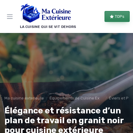
Panneau de gestion des cookies
TOPs
LA CUISINE QUI SE VIT DEHORS
Ma cuisine exterieure
Équipements de Cuisine Extérieure
Éviers et Pla
Élégance et résistance d’un
plan de travail en granit noir
pour cuisine extérieure