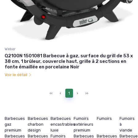
Weber
Q2100N 1501081 Barbecue à gaz, surface du grill de 53 x
38 cm, 1 brûleur, couvercle haut, grille à 2 sections en
fonte émaillée en porcelaine Noir
Voir le détail
‹‹
‹
1
›
››
Barbecues
Barbecues
Barbecues
Fumoirs
Fumoirs
Fumoirs
gaz
charbon
encastrables
extérieurs
à
premium
design
luxe
premium
viande
Barbecues
Barbecues
Fumoirs
Barbecues
Barbecues
Barbecue