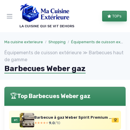
Panneau de gestion des cookies
TOPs
LA CUISINE QUI SE VIT DEHORS
Ma cuisine exterieure
Shopping
Équipements de cuisson extérieure
Équipements de cuisson extérieure ≫ Barbecues haut
de gamme
Barbecues Weber gaz
🏆
Top Barbecues Weber gaz
Barbecue à gaz Weber Spirit Premium SP-335 GBS
#1
🏆
9.0
/10
★★★★★
★★★★★