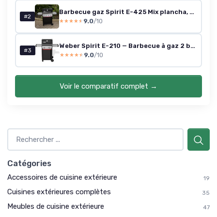
Barbecue gaz Spirit E-425 Mix plancha, Puissance 8200w
#2
9.0
/10
★★★★★
★★★★★
Weber Spirit E-210 — Barbecue à gaz 2 brûleurs
#3
9.0
/10
★★★★★
★★★★★
Voir le comparatif complet →
Catégories
Accessoires de cuisine extérieure
19
Cuisines extérieures complètes
35
Meubles de cuisine extérieure
47