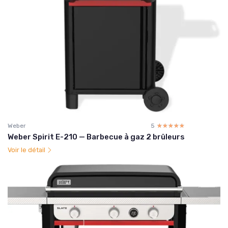
Weber
5
☆☆☆☆☆
★★★★★
Weber Spirit E-210 — Barbecue à gaz 2 brûleurs
Voir le détail