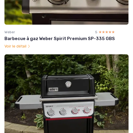
Weber
5
☆☆☆☆☆
★★★★★
Barbecue à gaz Weber Spirit Premium SP-335 GBS
Voir le détail