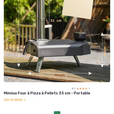
4.1
☆☆☆☆☆
★★★★★
Mimiuo Four à Pizza à Pellets 33 cm - Portable
Voir le détail