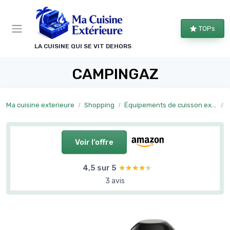
Panneau de gestion des cookies
TOPs
LA CUISINE QUI SE VIT DEHORS
CAMPINGAZ
Ma cuisine exterieure
Shopping
Équipements de cuisson extérieure
Voir l'offre
4,5 sur 5
★★★★★
★★★★★
3 avis