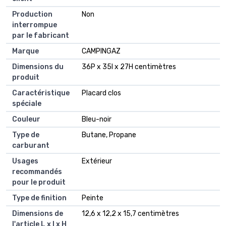
Production
Non
interrompue
par le fabricant
Marque
CAMPINGAZ
Dimensions du
36P x 35l x 27H centimètres
produit
Caractéristique
Placard clos
spéciale
Couleur
Bleu-noir
Type de
Butane, Propane
carburant
Usages
Extérieur
recommandés
pour le produit
Type de finition
Peinte
Dimensions de
12,6 x 12,2 x 15,7 centimètres
l'article L x l x H