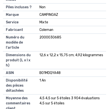
Piles incluses ?
‎Non
Marque
‎CAMPINGAZ
Service
‎Mixte
Fabricant
‎Coleman
Numéro du
‎2000030685
modèle de
l'article
Dimensions du
‎12,6 x 12,2 x 15,75 cm; 4,92 kilogrammes
produit (L x l x
h)
ASIN
‎B01MDQYA48
Disponibilité
‎1 An
des pièces
détachées
Moyenne des
4,5 4,5 sur 5 étoiles 3 904 évaluations
commentaires
4,5 sur 5 étoiles
client