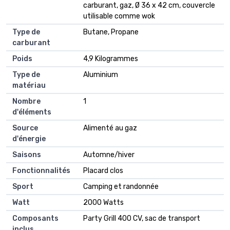
carburant, gaz, Ø 36 x 42 cm, couvercle
utilisable comme wok
Type de
‎Butane, Propane
carburant
Poids
‎4,9 Kilogrammes
Type de
‎Aluminium
matériau
Nombre
‎1
d'éléments
Source
‎Alimenté au gaz
d'énergie
Saisons
‎Automne/hiver
Fonctionnalités
‎Placard clos
Sport
‎Camping et randonnée
Watt
‎2000 Watts
Composants
‎Party Grill 400 CV, sac de transport
inclus