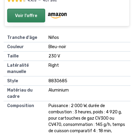
★★★★★
★★★★★
4,4/5
—
407 avis
Voir l'offre
Tranche d'âge
‎Niños
Couleur
‎Bleu-noir
Taille
‎230 V
Latéralité
‎Right
manuelle
Style
‎8830685
Matériau du
‎Aluminium
cadre
Composition
‎Puissance : 2 000 W, durée de
combustion : 3 heures, poids : 4 920 g,
pour cartouches de gaz CV300 ou
CV470, consommation : 145 g/h, temps
de cuisson comparatif 4 : 18 min,