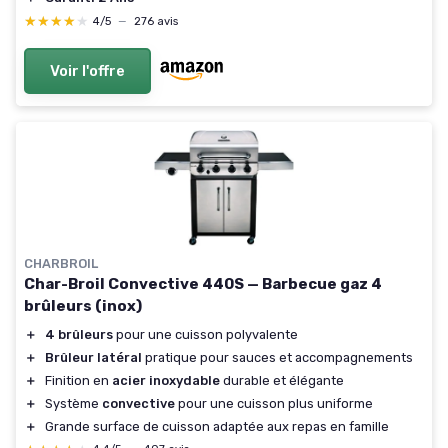
★★★★★
★★★★★
4/5
—
276 avis
Voir l'offre
CHARBROIL
Char-Broil Convective 440S — Barbecue gaz 4
brûleurs (inox)
＋
4 brûleurs
pour une cuisson polyvalente
＋
Brûleur latéral
pratique pour sauces et accompagnements
＋
Finition en
acier inoxydable
durable et élégante
＋
Système
convective
pour une cuisson plus uniforme
＋
Grande surface de cuisson adaptée aux repas en famille