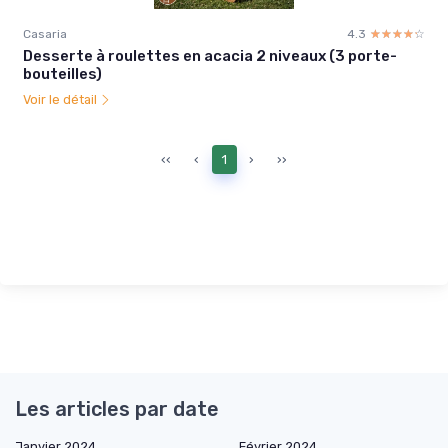
Casaria
4.3
☆☆☆☆☆
★★★★★
Desserte à roulettes en acacia 2 niveaux (3 porte-
bouteilles)
Voir le détail
‹‹
‹
1
›
››
Les articles par date
Janvier 2024
Février 2024