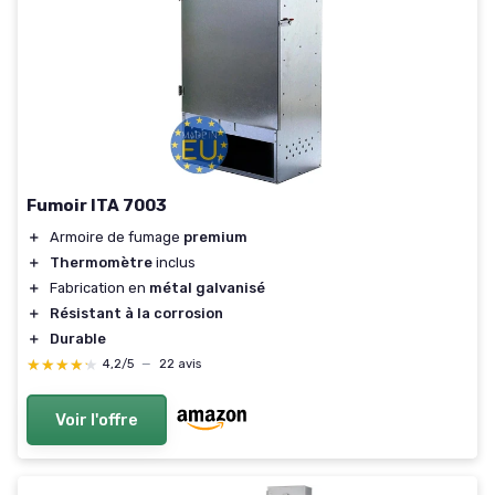
Fumoir ITA 7003
＋
Armoire de fumage
premium
＋
Thermomètre
inclus
＋
Fabrication en
métal galvanisé
＋
Résistant à la corrosion
＋
Durable
★★★★★
★★★★★
4,2/5
—
22 avis
Voir l'offre