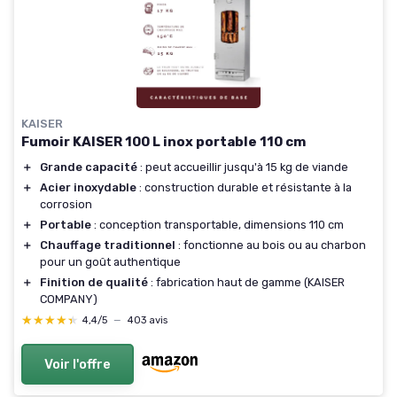
KAISER
Fumoir KAISER 100 L inox portable 110 cm
＋
Grande capacité
: peut accueillir jusqu'à 15 kg de viande
＋
Acier inoxydable
: construction durable et résistante à la
corrosion
＋
Portable
: conception transportable, dimensions 110 cm
＋
Chauffage traditionnel
: fonctionne au bois ou au charbon
pour un goût authentique
＋
Finition de qualité
: fabrication haut de gamme (KAISER
COMPANY)
★★★★★
★★★★★
4,4/5
—
403 avis
Voir l'offre