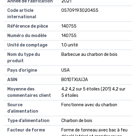
Année de fabrication
2021
Code article
05709193020455
international
Référence de pièce
140755
Numéro du modèle
140755
Unité de comptage
1.0 unité
Nom du type du
Barbecue au charbon de bois
produit
Pays d’origine
USA
ASIN
B01DTXUUJA
Moyenne des
4,2 4,2 sur 5 étoiles (201) 4,2 sur
commentaires client
5 étoiles
Source
Fonctionne avec du charbon
d’alimentation
Type d’alimentation
Charbon de bois
Facteur de forme
Forme de tonneau avec bac à feu