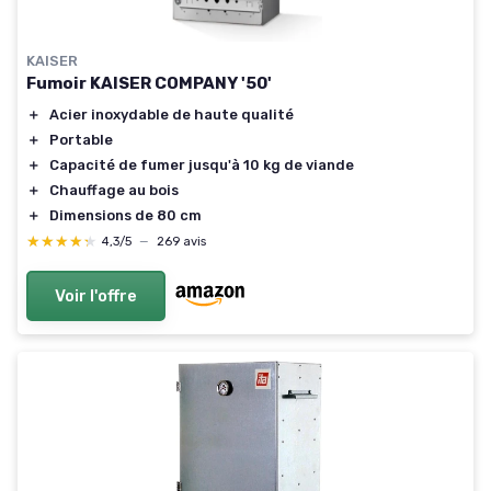
KAISER
Fumoir KAISER COMPANY '50'
＋
Acier inoxydable de haute qualité
＋
Portable
＋
Capacité de fumer jusqu'à 10 kg de viande
＋
Chauffage au bois
＋
Dimensions de 80 cm
★★★★★
★★★★★
4,3/5
—
269 avis
Voir l'offre