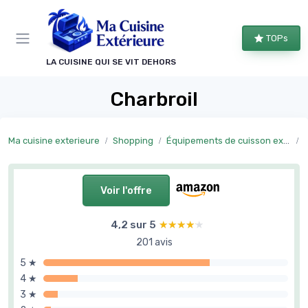
Panneau de gestion des cookies
TOPs
LA CUISINE QUI SE VIT DEHORS
Charbroil
Ma cuisine exterieure
Shopping
Équipements de cuisson extérieure
Voir l'offre
4,2 sur 5
★★★★★
★★★★★
201 avis
5 ★
4 ★
3 ★