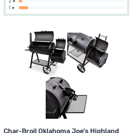
2 ★
1 ★
Char-Broil Oklahoma Joe's Highland