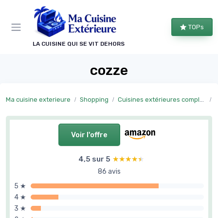
Panneau de gestion des cookies
TOPs
LA CUISINE QUI SE VIT DEHORS
cozze
Ma cuisine exterieure
Shopping
Cuisines extérieures complètes
C
Voir l'offre
4,5 sur 5
★★★★★
★★★★★
86 avis
5 ★
4 ★
3 ★