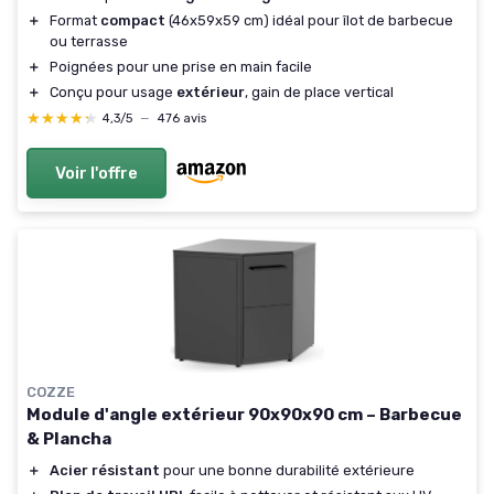
＋
Format
compact
(46x59x59 cm) idéal pour îlot de barbecue
ou terrasse
＋
Poignées pour une prise en main facile
＋
Conçu pour usage
extérieur
, gain de place vertical
★★★★★
★★★★★
4,3/5
—
476 avis
Voir l'offre
COZZE
Module d'angle extérieur 90x90x90 cm – Barbecue
& Plancha
＋
Acier résistant
pour une bonne durabilité extérieure