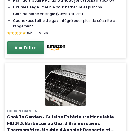
＋
Plan de travail HPL
facile à nettoyer et résistant aux UV
＋
Double usage
: meuble pour barbecue et plancha
＋
Gain de place
en angle (90x90x90 cm)
＋
Cache-bouteille de gaz
intégré pour plus de sécurité et
rangement
★★★★★
★★★★★
5/5
—
3 avis
Voir l'offre
COOKIN GARDEN
Cook’in Garden - Cuisine Extérieure Modulable
FIDGI 3, Barbecue au Gaz, 3 Brûleurs avec
Thermomètre, Meuble d’Appoint Desserte et