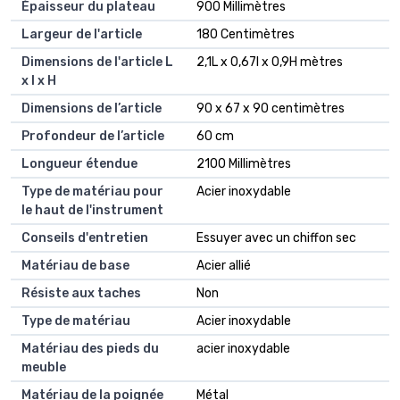
Épaisseur du plateau
900 Millimètres
Largeur de l'article
180 Centimètres
Dimensions de l'article L
2,1L x 0,67l x 0,9H mètres
x l x H
Dimensions de l’article
90 x 67 x 90 centimètres
Profondeur de l’article
60 cm
Longueur étendue
2100 Millimètres
Type de matériau pour
Acier inoxydable
le haut de l'instrument
Conseils d'entretien
Essuyer avec un chiffon sec
Matériau de base
Acier allié
Résiste aux taches
Non
Type de matériau
Acier inoxydable
Matériau des pieds du
acier inoxydable
meuble
Matériau de la poignée
Métal