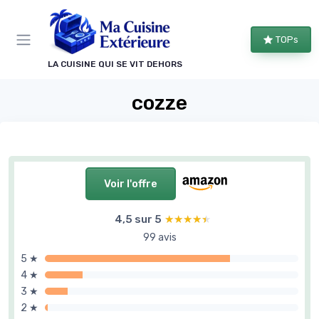
Panneau de gestion des cookies
TOPs
LA CUISINE QUI SE VIT DEHORS
cozze
Voir l'offre
4,5 sur 5
★★★★★
★★★★★
99 avis
5 ★
4 ★
3 ★
2 ★