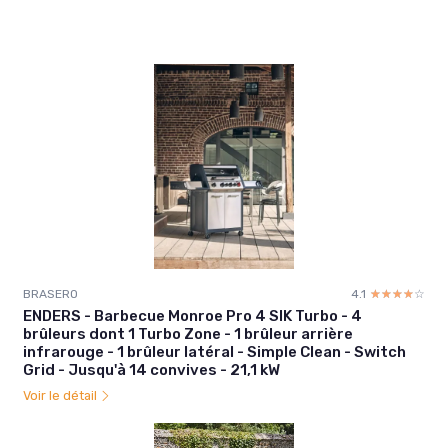
BRASERO
4.1
☆☆☆☆☆
★★★★★
ENDERS - Barbecue Monroe Pro 4 SIK Turbo - 4
brûleurs dont 1 Turbo Zone - 1 brûleur arrière
infrarouge - 1 brûleur latéral - Simple Clean - Switch
Grid - Jusqu'à 14 convives - 21,1 kW
Voir le détail