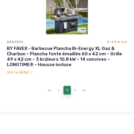
BRASERO
5
☆☆☆☆☆
★★★★★
BY FAVEX - Barbecue Plancha Bi-Energy XL Gaz &
Charbon – Plancha fonte émaillée 60 x 42 cm – Grille
49 x 42 cm – 3 brûleurs 10,8 kW – 14 convives –
LONGTIME® – Housse incluse
Voir le détail
‹‹
‹
1
›
››