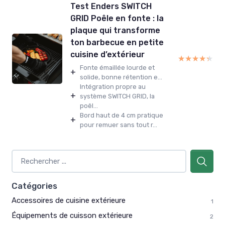
Test Enders SWITCH
GRID Poêle en fonte : la
plaque qui transforme
ton barbecue en petite
cuisine d’extérieur
★★★★★
★★★★★
Fonte émaillée lourde et
+
solide, bonne rétention e...
Intégration propre au
+
système SWITCH GRID, la
poêl...
Bord haut de 4 cm pratique
+
pour remuer sans tout r...
Catégories
Accessoires de cuisine extérieure
1
Équipements de cuisson extérieure
2