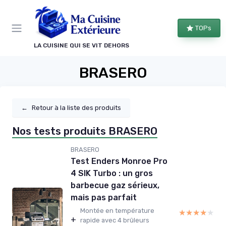
Panneau de gestion des cookies
TOPs
LA CUISINE QUI SE VIT DEHORS
BRASERO
←
Retour à la liste des produits
Nos tests produits BRASERO
BRASERO
Test Enders Monroe Pro
4 SIK Turbo : un gros
barbecue gaz sérieux,
mais pas parfait
Montée en température
★★★★★
★★★★★
+
rapide avec 4 brûleurs