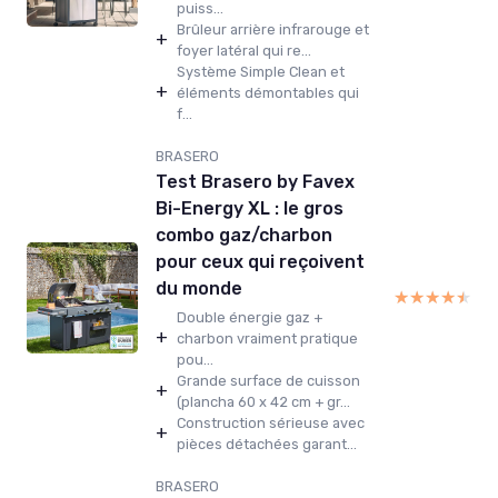
puiss...
Brûleur arrière infrarouge et
+
foyer latéral qui re...
Système Simple Clean et
+
éléments démontables qui
f...
BRASERO
Test Brasero by Favex
Bi-Energy XL : le gros
combo gaz/charbon
pour ceux qui reçoivent
du monde
★★★★★
★★★★★
Double énergie gaz +
+
charbon vraiment pratique
pou...
Grande surface de cuisson
+
(plancha 60 x 42 cm + gr...
Construction sérieuse avec
+
pièces détachées garant...
BRASERO