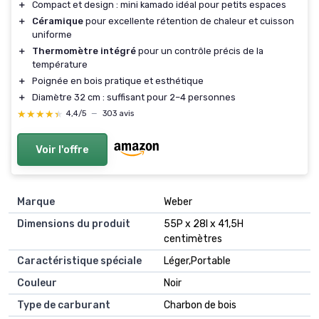
＋
Compact et design : mini kamado idéal pour petits espaces
＋
Céramique
pour excellente rétention de chaleur et cuisson
uniforme
＋
Thermomètre intégré
pour un contrôle précis de la
température
＋
Poignée en bois pratique et esthétique
＋
Diamètre 32 cm : suffisant pour 2–4 personnes
★★★★★
★★★★★
4,4/5
—
303 avis
Voir l'offre
Marque
Weber
Dimensions du produit
55P x 28l x 41,5H
centimètres
Caractéristique spéciale
Léger,Portable
Couleur
Noir
Type de carburant
Charbon de bois