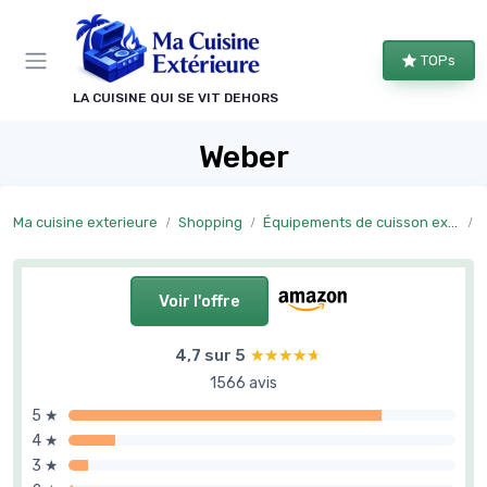
Panneau de gestion des cookies
TOPs
LA CUISINE QUI SE VIT DEHORS
Weber
Ma cuisine exterieure
Shopping
Équipements de cuisson extérieure
Voir l'offre
4,7 sur 5
★★★★★
★★★★★
1566 avis
5 ★
4 ★
3 ★