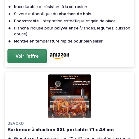
＋
Inox
durable et résistant à la corrosion
＋
Saveur authentique du
charbon de bois
＋
Encastrable
: intégration esthétique et gain de place
＋
Plancha incluse pour
polyvalence
(viandes, légumes, cuisson
douce)
＋
Montée en température rapide pour bien saisir
Voir l'offre
DEVOKO
Barbecue à charbon XXL portable 71 x 43 cm
＋
Grande surface
de cuisson (71 x 43 cm) — adaptée aux repas