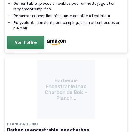
＋
Démontable
: pièces amovibles pour un nettoyage et un
rangement simplifiés
＋
Robuste
: conception résistante adaptée à l'extérieur
＋
Polyvalent
: convient pour camping, jardin et barbecues en
plein air
Voir l'offre
Barbecue
Encastrable Inox
Charbon de Bois -
Planch...
PLANCHA TONIO
Barbecue encastrable inox charbon