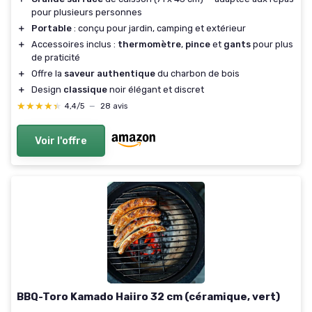
pour plusieurs personnes
＋
Portable
: conçu pour jardin, camping et extérieur
＋
Accessoires inclus :
thermomètre
,
pince
et
gants
pour plus
de praticité
＋
Offre la
saveur authentique
du charbon de bois
＋
Design
classique
noir élégant et discret
★★★★★
★★★★★
4,4/5
—
28 avis
Voir l'offre
BBQ-Toro Kamado Haiiro 32 cm (céramique, vert)