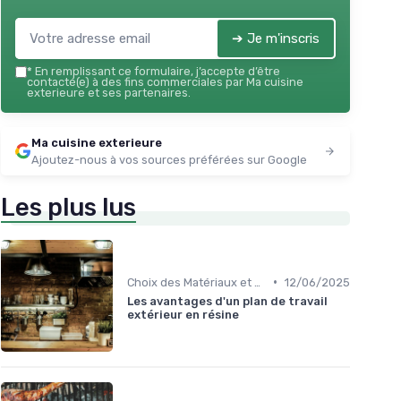
➔ Je m'inscris
*
En remplissant ce formulaire, j’accepte d’être
contacté(e) à des fins commerciales par Ma cuisine
exterieure et ses partenaires.
Ma cuisine exterieure
Ajoutez-nous à vos sources préférées sur Google
Les plus lus
•
Choix des Matériaux et du Design
12/06/2025
Les avantages d'un plan de travail
extérieur en résine