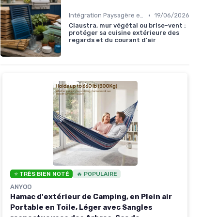
•
Intégration Paysagère et Décoration
19/06/2026
Claustra, mur végétal ou brise-vent :
protéger sa cuisine extérieure des
regards et du courant d'air
⭐ TRÈS BIEN NOTÉ
🔥 POPULAIRE
ANYOO
Hamac d'extérieur de Camping, en Plein air
Portable en Toile, Léger avec Sangles