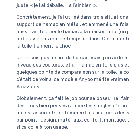
juste « je l’ai déballé, il a l’air bien ».
Concrètement, je l’ai utilisé dans trois situations
support de hamac en métal, et emmené une fois 
aussi fait tourner le hamac à la maison : moi (u
ont passé pas mal de temps dedans. On l’a monté/
la toile tiennent le choc.
Je ne suis pas un pro du hamac, mais j’en ai déjà 
niveau des coutures, et un hamac en toile plus ép
quelques points de comparaison sur la toile, le conf
c’était de voir si ce modèle Anyoo mérite vraiment
Amazon ».
Globalement, ça fait le job pour se poser, lire, fai
des trucs bien pensés comme les sangles d’arbre 
moins rassurants, notamment les coutures des san
par point : design, matériaux, confort, montage, du
si ça colle à ton usage.