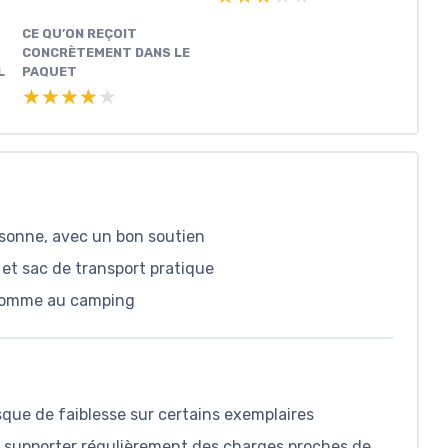
CE QU’ON REÇOIT
CONCRÈTEMENT DANS LE
L
PAQUET
★★★★★
★★★★★
rsonne, avec un bon soutien
et sac de transport pratique
 comme au camping
sque de faiblesse sur certains exemplaires
ur supporter régulièrement des charges proches de