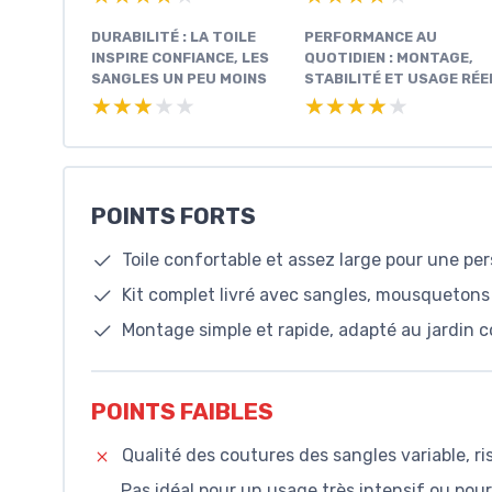
DURABILITÉ : LA TOILE
PERFORMANCE AU
INSPIRE CONFIANCE, LES
QUOTIDIEN : MONTAGE,
SANGLES UN PEU MOINS
STABILITÉ ET USAGE RÉE
★★★★★
★★★★★
★★★★★
★★★★★
POINTS FORTS
Toile confortable et assez large pour une pe
Kit complet livré avec sangles, mousquetons 
Montage simple et rapide, adapté au jardin
POINTS FAIBLES
Qualité des coutures des sangles variable, ri
Pas idéal pour un usage très intensif ou po