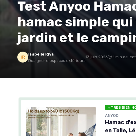
Test Anyoo Hamac 
hamac simple qui f
jardin et le campi
Isabelle Riva
13 juin 2026
1 min de lec
Designer d'espaces extérieurs
⭐ TRÈS BIEN N
ANYOO
Hamac d'ex
en Toile, 