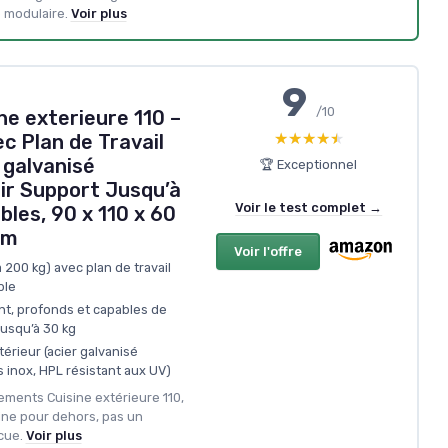
 modulaire.
Voir plus
9
/10
e exterieure 110 –
★★★★★
★★★★★
ec Plan de Travail
 galvanisé
🏆 Exceptionnel
ir Support Jusqu’à
Voir le test complet →
bles, 90 x 110 x 60
cm
Voir l'offre
 200 kg) avec plan de travail
ble
ent, profonds et capables de
usqu’à 30 kg
térieur (acier galvanisé
 inox, HPL résistant aux UV)
ements Cuisine extérieure 110,
sine pour dehors, pas un
cue.
Voir plus