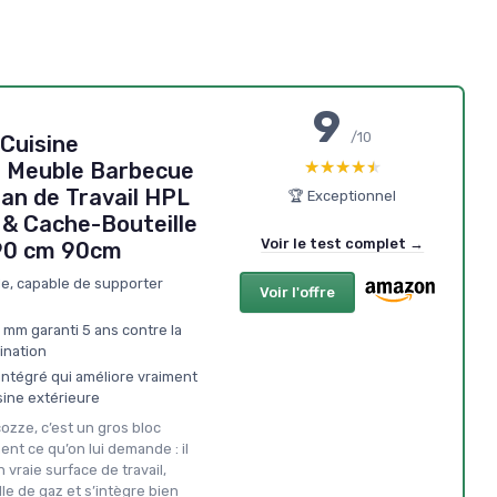
9
/10
Cuisine
★★★★★
★★★★★
– Meuble Barbecue
an de Travail HPL
🏆 Exceptionnel
 & Cache-Bouteille
Voir le test complet →
90 cm 90cm
le, capable de supporter
Voir l'offre
5 mm garanti 5 ans contre la
ination
intégré qui améliore vraiment
isine extérieure
cozze, c’est un gros bloc
ent ce qu’on lui demande : il
vraie surface de travail,
le de gaz et s’intègre bien