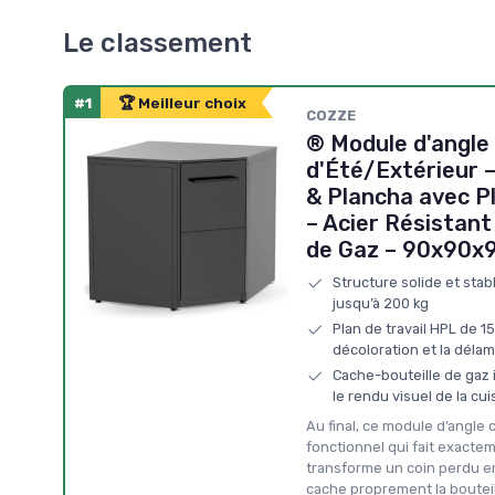
Le classement
#1
🏆 Meilleur choix
COZZE
® Module d'angle 
d'Été/Extérieur 
& Plancha avec Pl
– Acier Résistant
de Gaz – 90x90x
Structure solide et stab
jusqu’à 200 kg
Plan de travail HPL de 1
décoloration et la délam
Cache-bouteille de gaz 
le rendu visuel de la cu
Au final, ce module d’angle 
fonctionnel qui fait exactem
transforme un coin perdu en 
cache proprement la bouteil