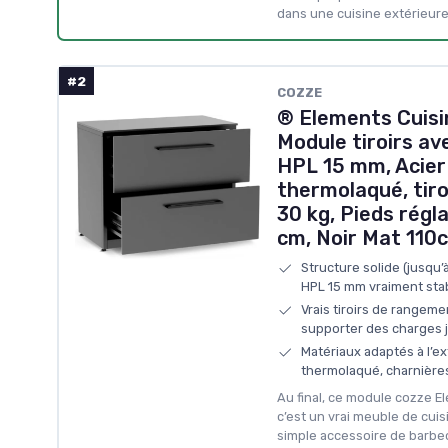
dans une cuisine extérieure
#2
COZZE
® Elements Cuisin
Module tiroirs av
HPL 15 mm, Acier
thermolaqué, tiro
30 kg, Pieds régla
cm, Noir Mat 110
Structure solide (jusqu’à
HPL 15 mm vraiment sta
Vrais tiroirs de rangem
supporter des charges j
Matériaux adaptés à l’ex
thermolaqué, charnières
Au final, ce module cozze El
c’est un vrai meuble de cui
simple accessoire de barbe