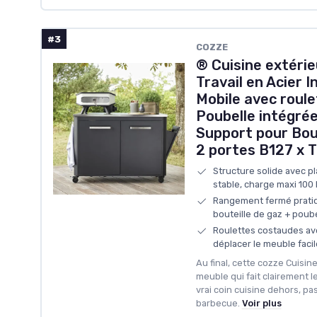
#3
COZZE
® Cuisine extérie
Travail en Acier 
Mobile avec roul
Poubelle intégrée
Support pour Bout
2 portes B127 x 
Structure solide avec pla
stable, charge maxi 100 
Rangement fermé pratiq
bouteille de gaz + poub
Roulettes costaudes ave
déplacer le meuble faci
Au final, cette cozze Cuisine
meuble qui fait clairement l
vrai coin cuisine dehors, pa
barbecue.
Voir plus