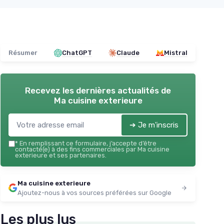
Résumer
ChatGPT
Claude
Mistral
Recevez les dernières actualités de
Ma cuisine exterieure
➔ Je m'inscris
*
En remplissant ce formulaire, j’accepte d’être
contacté(e) à des fins commerciales par Ma cuisine
exterieure et ses partenaires.
Ma cuisine exterieure
Ajoutez-nous à vos sources préférées sur Google
Les plus lus