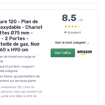
8.5
/10
ure 120 - Plan de
★★★★★
★★★★★
Inoxydable - Chariot
ettes Ø75 mm -
🌟 Excellent
 - 2 Portes -
Voir le test complet →
eille de gaz, Noir
T60 x H90 cm
Voir l'offre
n de travail inox large et
kg
ue (2 portes) + support
elle intégrée
c freins, qui permettent de
lement sur terrasse plane
 extérieure 120, c’est un
e job pour ceux qui veulent un
s juste une table à côté du