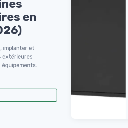
ines
ires en
026)
, implanter et
s extérieures
x équipements.