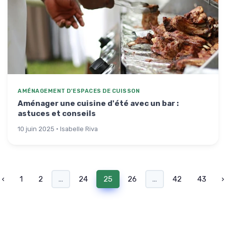
AMÉNAGEMENT D'ESPACES DE CUISSON
Aménager une cuisine d'été avec un bar :
astuces et conseils
10 juin 2025 · Isabelle Riva
‹
1
2
...
24
25
26
...
42
43
›