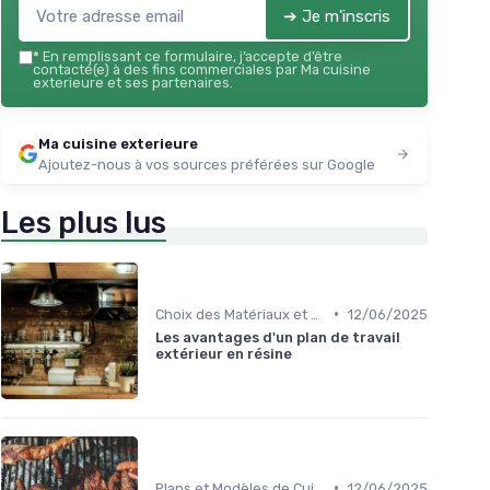
➔ Je m'inscris
*
En remplissant ce formulaire, j’accepte d’être
contacté(e) à des fins commerciales par Ma cuisine
exterieure et ses partenaires.
Ma cuisine exterieure
Ajoutez-nous à vos sources préférées sur Google
Les plus lus
•
Choix des Matériaux et du Design
12/06/2025
Les avantages d'un plan de travail
extérieur en résine
•
Plans et Modèles de Cuisines Extérieures
12/06/2025