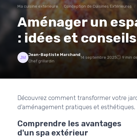
Ma cuisine exterieure
Conception de Cuisines Extérieures
Aménager un espa
: idées et conseil
Jean-Baptiste Marchand
14 septembre 2025
9 min d
Chef grillardin
Découvrez comment transformer votre jard
d'aménagement pratiques et esthétiques.
Comprendre les avantages
d'un spa extérieur