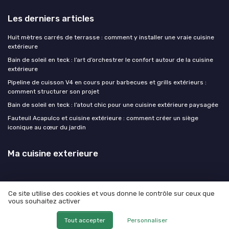
Les derniers articles
Huit mètres carrés de terrasse : comment y installer une vraie cuisine
extérieure
Bain de soleil en teck : l’art d’orchestrer le confort autour de la cuisine
extérieure
Pipeline de cuisson V4 en cours pour barbecues et grills extérieurs :
comment structurer son projet
Bain de soleil en teck : l’atout chic pour une cuisine extérieure paysagée
Fauteuil Acapulco et cuisine extérieure : comment créer un siège
iconique au cœur du jardin
Ma cuisine exterieure
Ce site utilise des cookies et vous donne le contrôle sur ceux que
vous souhaitez activer
Mentions légales
Politique de confidentialité
© Ma cuisine exterieure 2026
Tout accepter
Personnaliser