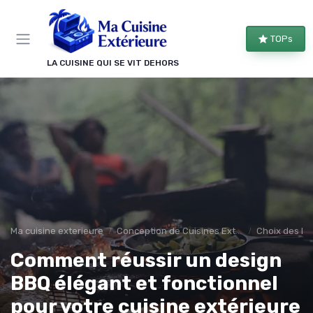
Panneau de gestion des cookies
TOPs
LA CUISINE QUI SE VIT DEHORS
Ma cuisine exterieure
Conception de Cuisines Extérieures
Choix des Ma
Comment réussir un design
BBQ élégant et fonctionnel
pour votre cuisine extérieure