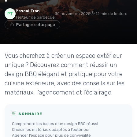
Pascal Tran
30 novembre 2025
12 min de lecture
Testeur de barbecue
Partager cette page
Vous cherchez à créer un espace extérieur
unique ? Découvrez comment réussir un
design BBQ élégant et pratique pour votre
cuisine extérieure, avec des conseils sur les
matériaux, l’agencement et l’éclairage.
SOMMAIRE
Comprendre les bases d’un design BBQ réussi
Choisir les matériaux adaptés à l’extérieur
Agencer l’espace pour plus de convivialité