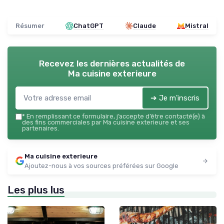
Résumer
ChatGPT
Claude
Mistral
Recevez les dernières actualités de
Ma cuisine exterieure
➔ Je m'inscris
*
En remplissant ce formulaire, j’accepte d’être contacté(e) à
des fins commerciales par Ma cuisine exterieure et ses
partenaires.
Ma cuisine exterieure
Ajoutez-nous à vos sources préférées sur Google
Les plus lus