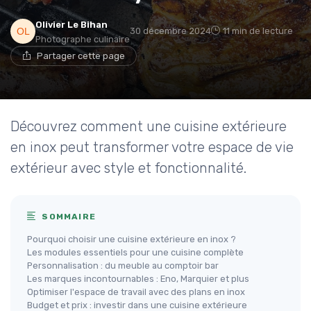
Olivier Le Bihan
30 décembre 2024
11 min de lecture
Photographe culinaire
Partager cette page
Découvrez comment une cuisine extérieure
en inox peut transformer votre espace de vie
extérieur avec style et fonctionnalité.
SOMMAIRE
Pourquoi choisir une cuisine extérieure en inox ?
Les modules essentiels pour une cuisine complète
Personnalisation : du meuble au comptoir bar
Les marques incontournables : Eno, Marquier et plus
Optimiser l'espace de travail avec des plans en inox
Budget et prix : investir dans une cuisine extérieure