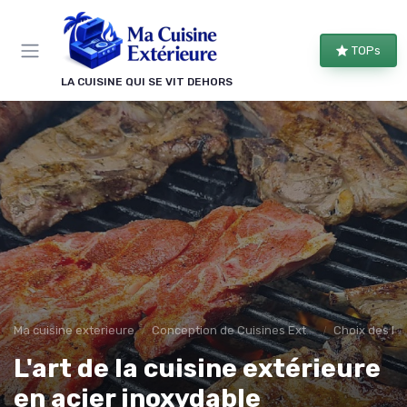
Panneau de gestion des cookies
TOPs
LA CUISINE QUI SE VIT DEHORS
Ma cuisine exterieure
Conception de Cuisines Extérieures
Choix des Ma
L'art de la cuisine extérieure
en acier inoxydable