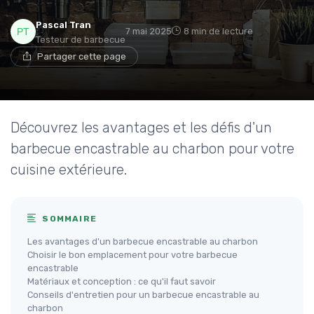
Pascal Tran
7 mai 2025
8 min de lecture
Testeur de barbecue
Partager cette page
Découvrez les avantages et les défis d'un
barbecue encastrable au charbon pour votre
cuisine extérieure.
SOMMAIRE
Les avantages d'un barbecue encastrable au charbon
Choisir le bon emplacement pour votre barbecue
encastrable
Matériaux et conception : ce qu'il faut savoir
Conseils d'entretien pour un barbecue encastrable au
charbon