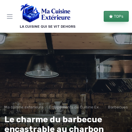
Panneau de gestion des cookies
TOPs
LA CUISINE QUI SE VIT DEHORS
Ma cuisine exterieure
Équipements de Cuisine Extérieure
Barbecues et 
Le charme du barbecue
encastrable au charbon