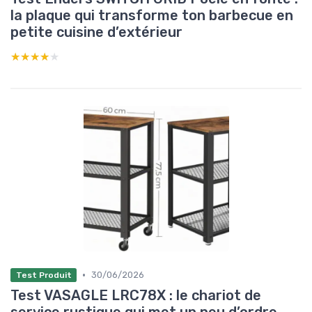
la plaque qui transforme ton barbecue en
petite cuisine d’extérieur
★★★★★
★★★★★
•
30/06/2026
Test Produit
Test VASAGLE LRC78X : le chariot de