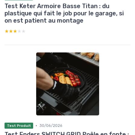
Test Keter Armoire Basse Titan : du
plastique qui fait le job pour le garage, si
on est patient au montage
★★★★★
★★★★★
•
30/06/2026
Test Produit
Test Enders SWITCH GRID Poêle en fonte :