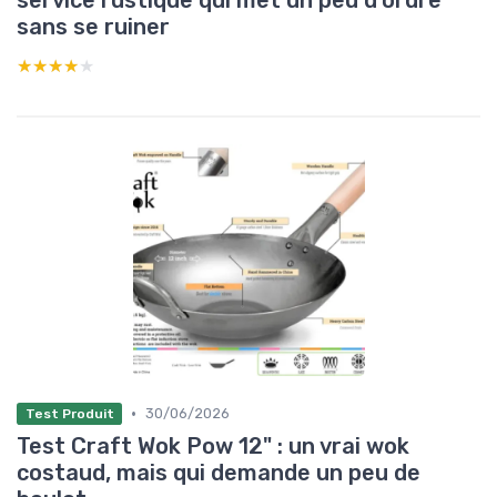
service rustique qui met un peu d’ordre
sans se ruiner
★★★★★
★★★★★
•
30/06/2026
Test Produit
Test Craft Wok Pow 12" : un vrai wok
costaud, mais qui demande un peu de