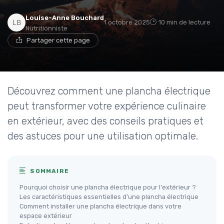
Louise-Anne Bouchard
1 octobre 2025
10 min de lecture
Nutritionniste
Partager cette page
Découvrez comment une plancha électrique
peut transformer votre expérience culinaire
en extérieur, avec des conseils pratiques et
des astuces pour une utilisation optimale.
SOMMAIRE
Pourquoi choisir une plancha électrique pour l'extérieur ?
Les caractéristiques essentielles d'une plancha électrique
Comment installer une plancha électrique dans votre
espace extérieur