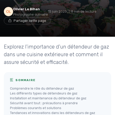
Olivier Le Bihan
15 juin 2025
8 min de lecture
Photographe culinaire
Partager cette page
Explorez l'importance d'un détendeur de gaz
dans une cuisine extérieure et comment il
assure sécurité et efficacité.
SOMMAIRE
Comprendre le rôle du détendeur de gaz
Les différents types de détendeurs de gaz
Installation et maintenance du détendeur de gaz
Sécurité avant tout : précautions à prendre
Problèmes courants et solutions
Tendances et innovations dans les détendeurs de gaz