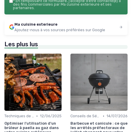
*
En remplissant ce formulaire, j’accepte d’être contacté(e) à
des fins commerciales par Ma cuisine exterieure et ses
partenaires.
Ma cuisine exterieure
Ajoutez-nous à vos sources préférées sur Google
Les plus lus
•
•
Techniques de Cuisson en Plein Air
12/06/2025
Conseils de Sécurité
14/07/2026
Optimiser l'utilisation d'un
Barbecue et canicule : ce que
brûleur à paella au gaz dans
les arrêtés préfectoraux de