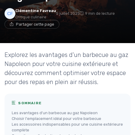
Clémentine Favreau
5 juillet 2025
9 min de lecture
Critique culinaire
Partager cette page
Explorez les avantages d'un barbecue au gaz
Napoleon pour votre cuisine extérieure et
découvrez comment optimiser votre espace
pour des repas en plein air réussis.
SOMMAIRE
Les avantages d'un barbecue au gaz Napoleon
Choisir l'emplacement idéal pour votre barbecue
Les accessoires indispensables pour une cuisine extérieure
complète