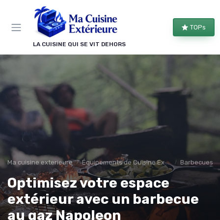
Panneau de gestion des cookies
TOPs
LA CUISINE QUI SE VIT DEHORS
Ma cuisine exterieure
Équipements de Cuisine Extérieure
Barbecues et 
Optimisez votre espace
extérieur avec un barbecue
au gaz Napoleon