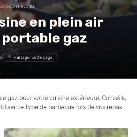
Barbecues et Grills
sine en plein air
 portable gaz
re
Partager cette page
e gaz pour votre cuisine extérieure. Conseils,
utiliser ce type de barbecue lors de vos repas