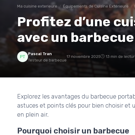
Ma cuisine exterieure
Équipements de Cuisine Extérieure
Profitez d’une cui
avec un barbecue
Pascal Tran
17 novembre 2025
13 min de lectu
Testeur de barbecue
Explorez les avantages du barbecue portabl
astuces et points clés pour bien choisir et 
en plein air.
Pourquoi choisir un barbecue