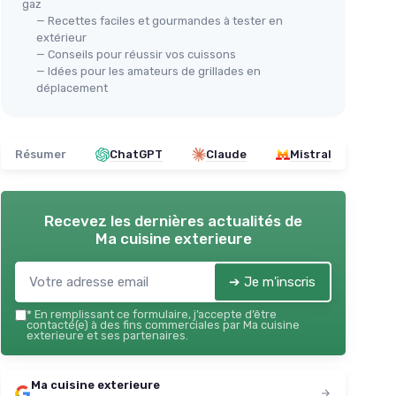
gaz
— Recettes faciles et gourmandes à tester en
extérieur
— Conseils pour réussir vos cuissons
— Idées pour les amateurs de grillades en
déplacement
Résumer
ChatGPT
Claude
Mistral
Recevez les dernières actualités de
Ma cuisine exterieure
➔ Je m'inscris
*
En remplissant ce formulaire, j’accepte d’être
contacté(e) à des fins commerciales par Ma cuisine
exterieure et ses partenaires.
Ma cuisine exterieure