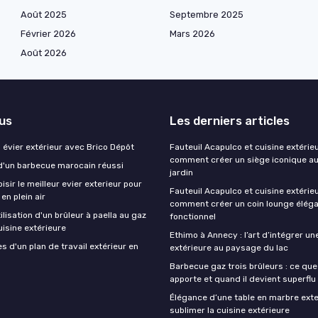
Août 2025
Septembre 2025
Février 2026
Mars 2026
Août 2026
lus
Les derniers articles
évier extérieur avec Brico Dépôt
Fauteuil Acapulco et cuisine extérieu
comment créer un siège iconique a
d'un barbecue marocain réussi
jardin
ir le meilleur evier exterieur pour
Fauteuil Acapulco et cuisine extérieu
en plein air
comment créer un coin lounge éléga
ilisation d'un brûleur à paella au gaz
fonctionnel
isine extérieure
Ethimo à Annecy : l’art d’intégrer un
 d'un plan de travail extérieur en
extérieure au paysage du lac
Barbecue gaz trois brûleurs : ce qu
apporte et quand il devient superflu
Élégance d’une table en marbre exte
sublimer la cuisine extérieure