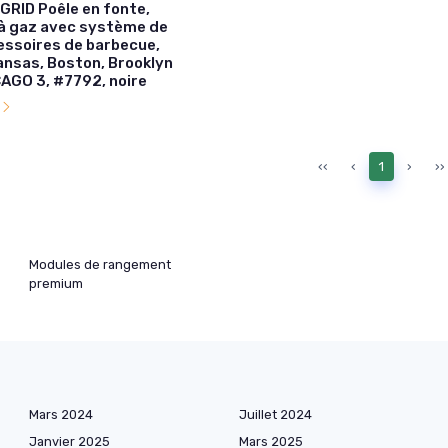
GRID Poêle en fonte,
à gaz avec système de
cessoires de barbecue,
ansas, Boston, Brooklyn
CAGO 3, #7792, noire
l
‹‹
‹
1
›
››
Modules de rangement
premium
Mars 2024
Juillet 2024
Janvier 2025
Mars 2025