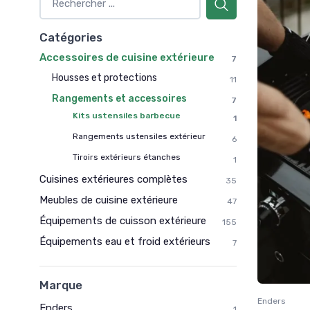
Catégories
Accessoires de cuisine extérieure
7
Housses et protections
11
Rangements et accessoires
7
Kits ustensiles barbecue
1
Rangements ustensiles extérieur
6
Tiroirs extérieurs étanches
1
Cuisines extérieures complètes
35
Meubles de cuisine extérieure
47
Équipements de cuisson extérieure
155
Équipements eau et froid extérieurs
7
Marque
Enders
Enders
1