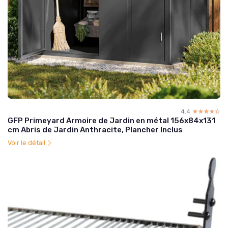
4.4
☆☆☆☆☆
★★★★★
GFP Primeyard Armoire de Jardin en métal 156x84x131
cm Abris de Jardin Anthracite, Plancher Inclus
Voir le détail