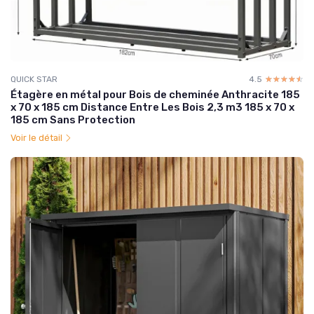
QUICK STAR
4.5
☆☆☆☆☆
★★★★★
Étagère en métal pour Bois de cheminée Anthracite 185
x 70 x 185 cm Distance Entre Les Bois 2,3 m3 185 x 70 x
185 cm Sans Protection
Voir le détail