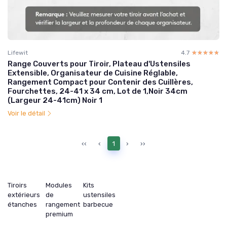
Lifewit
4.7
☆☆☆☆☆
★★★★★
Range Couverts pour Tiroir, Plateau d'Ustensiles
Extensible, Organisateur de Cuisine Réglable,
Rangement Compact pour Contenir des Cuillères,
Fourchettes, 24-41 x 34 cm, Lot de 1,Noir 34cm
(Largeur 24-41cm) Noir 1
Voir le détail
‹‹
‹
1
›
››
Tiroirs
Modules
Kits
extérieurs
de
ustensiles
étanches
rangement
barbecue
premium