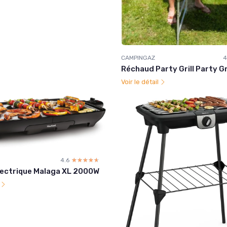
CAMPINGAZ
4
Réchaud Party Grill Party Gr
Voir le détail
4.6
☆☆☆☆☆
★★★★★
lectrique Malaga XL 2000W
l