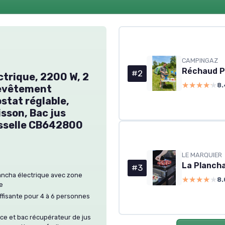
CAMPINGAZ
Réchaud Pa
#2
ctrique, 2200 W, 2
★★★★★
★★★★★
8.
Revêtement
stat réglable,
sson, Bac jus
isselle CB642800
LE MARQUIER
#3
ncha électrique avec zone
★★★★★
★★★★★
8.
de
ffisante pour 4 à 6 personnes
ce et bac récupérateur de jus