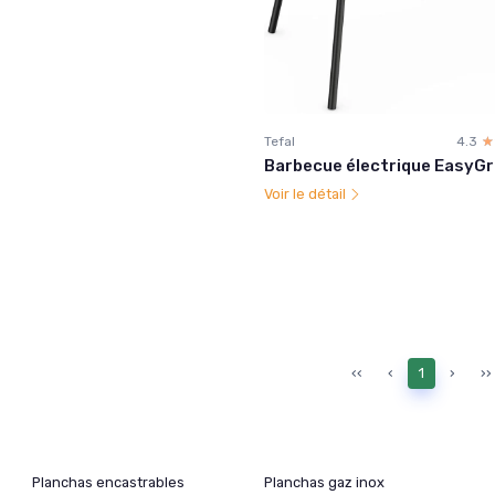
Tefal
4.3
☆
★
Barbecue électrique EasyGri
Voir le détail
‹‹
‹
1
›
››
Planchas encastrables
Planchas gaz inox