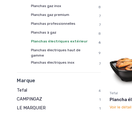
Planchas gaz inox
8
Planchas gaz premium
7
Planchas professionnelles
7
Planchas à gaz
8
Planchas électriques extérieur
6
Planchas électriques haut de
9
gamme
Planchas électriques inox
7
Marque
Tefal
4
Tefal
CAMPINGAZ
Plancha é
1
Voir le détai
LE MARQUIER
1