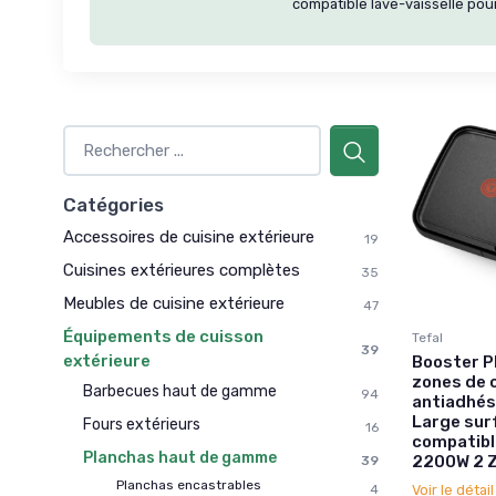
compatible lave-vaisselle pou
Catégories
Accessoires de cuisine extérieure
19
Cuisines extérieures complètes
35
Meubles de cuisine extérieure
47
Équipements de cuisson
Tefal
39
extérieure
Booster P
zones de 
Barbecues haut de gamme
94
antiadhés
Large surf
Fours extérieurs
16
compatibl
Planchas haut de gamme
2200W 2 
39
Planchas encastrables
Voir le détai
4