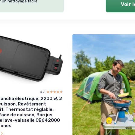
r un nettoyage facile
Voir 
4.6
☆☆☆☆☆
★★★★★
lancha électrique, 2200 W, 2
cuisson, Revêtement
if, Thermostat réglable,
ace de cuisson, Bac jus
e lave-vaisselle CB642800
Zones
l