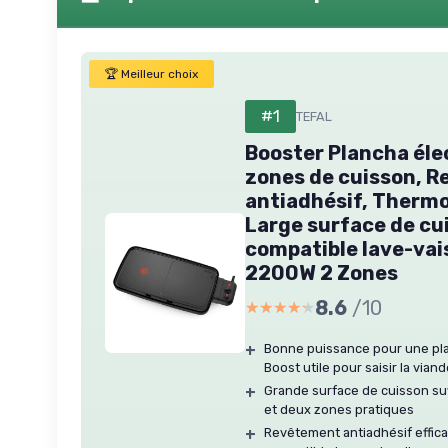
🏆 Meilleur choix
#1
TEFAL
Booster Plancha éle
zones de cuisson, 
antiadhésif, Thermo
Large surface de cui
compatible lave-va
2200W 2 Zones
8.6
/10
★★★★★
★★★★★
+
Bonne puissance pour une pla
Boost utile pour saisir la vian
+
Grande surface de cuisson su
et deux zones pratiques
+
Revêtement antiadhésif effica