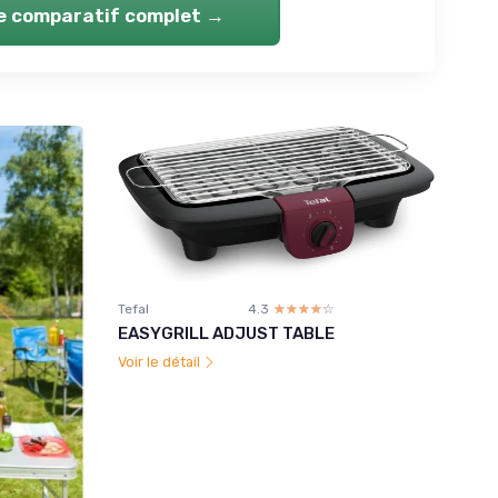
le comparatif complet →
Tefal
4.3
☆☆☆☆☆
★★★★★
EASYGRILL ADJUST TABLE
Voir le détail