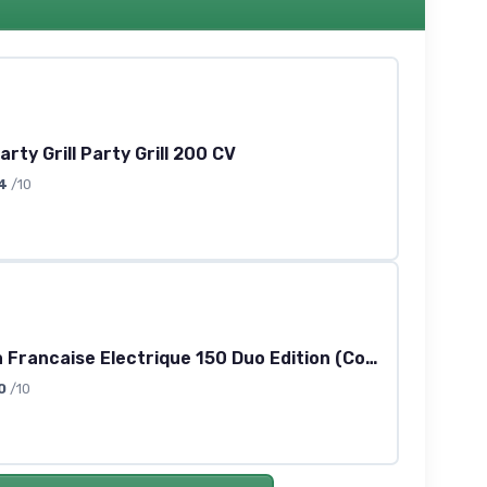
rty Grill Party Grill 200 CV
4
/10
La Plancha Francaise Electrique 150 Duo Edition (Couvercle, Chariot, Porte Épices Et Rideau Inclus)
0
/10