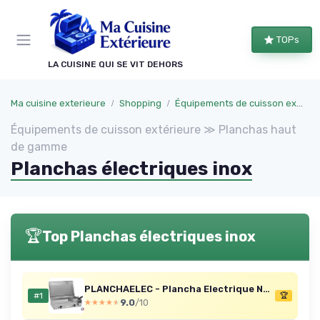
Panneau de gestion des cookies
TOPs
LA CUISINE QUI SE VIT DEHORS
Ma cuisine exterieure
Shopping
Équipements de cuisson extérieure
Équipements de cuisson extérieure ≫ Planchas haut
de gamme
Planchas électriques inox
🏆
Top Planchas électriques inox
PLANCHAELEC - Plancha Electrique NEO E650-2400W - Couvercle + 2 Ustensiles - Inox - Thermostat Réglable - 10 Personnes - Made In France - L65 X P43 X H18 cm
#1
🏆
9.0
/10
★★★★★
★★★★★