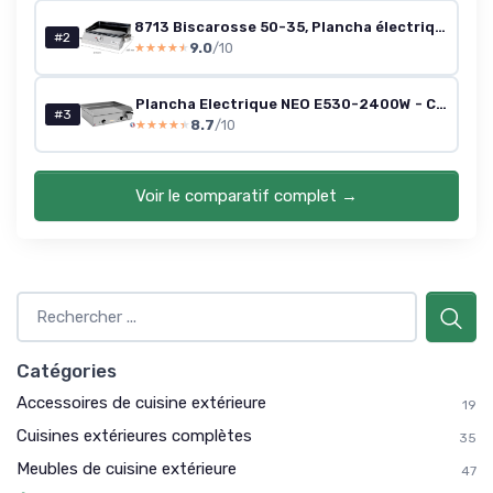
8713 Biscarosse 50-35, Plancha électrique, Plaque de cuisson Fonte émaillée XL, 2150 W, Fabrication 100% française, Inox
#2
9.0
/10
★★★★★
★★★★★
Plancha Electrique NEO E530-2400W - Couvercle + 2 Ustensiles - Inox - Thermostat Réglable - 8 Personnes - Made In France - L53 X P43 X H18 cm
#3
8.7
/10
★★★★★
★★★★★
Voir le comparatif complet →
Catégories
Accessoires de cuisine extérieure
19
Cuisines extérieures complètes
35
Meubles de cuisine extérieure
47