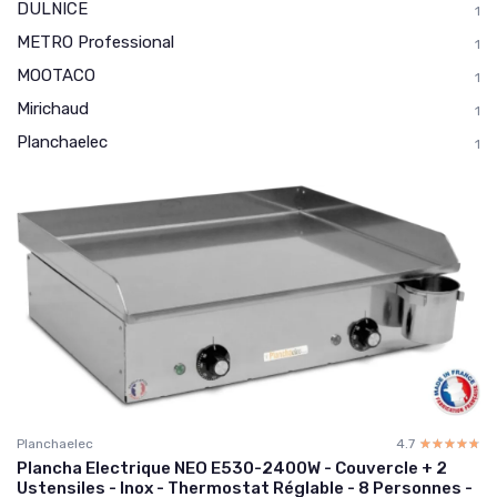
DULNICE
1
METRO Professional
1
MOOTACO
1
Mirichaud
1
Planchaelec
1
Planchaelec
4.7
☆☆☆☆☆
★★★★★
Plancha Electrique NEO E530-2400W - Couvercle + 2
Ustensiles - Inox - Thermostat Réglable - 8 Personnes -