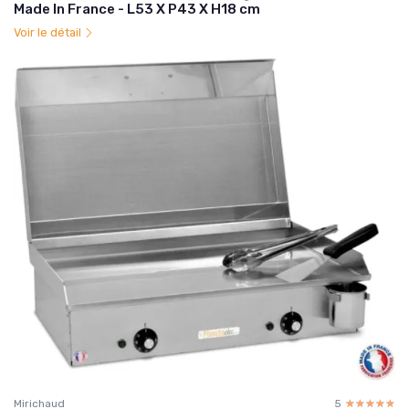
Made In France - L53 X P43 X H18 cm
Voir le détail
Mirichaud
5
☆☆☆☆☆
★★★★★