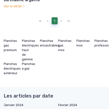
Voir le détail
‹‹
‹
1
›
››
Planchas
Planchas
Planchas
Planchas
Planchas
Planchas
gaz
électriques
encastrables
gaz
inox
professio
premium
haut
inox
de
gamme
Planchas
Planchas
électriques
à gaz
extérieur
Les articles par date
Janvier 2024
Février 2024