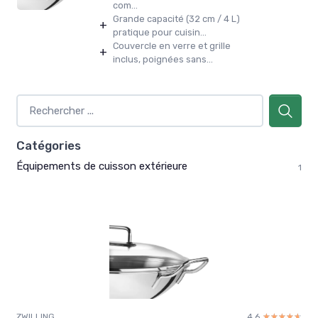
com...
Grande capacité (32 cm / 4 L)
+
pratique pour cuisin...
Couvercle en verre et grille
+
inclus, poignées sans...
Catégories
Équipements de cuisson extérieure
1
ZWILLING
4.6
☆☆☆☆☆
★★★★★