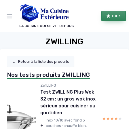
Panneau de gestion des cookies
TOPs
LA CUISINE QUI SE VIT DEHORS
ZWILLING
←
Retour à la liste des produits
Nos tests produits ZWILLING
ZWILLING
Test ZWILLING Plus Wok
32 cm : un gros wok inox
sérieux pour cuisiner au
quotidien
★★★★★
★★★★★
Inox 18/10 avec fond 3
+
couches : chauffe bien,