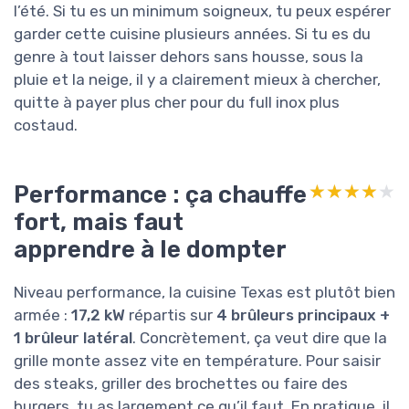
l’été. Si tu es un minimum soigneux, tu peux espérer
garder cette cuisine plusieurs années. Si tu es du
genre à tout laisser dehors sans housse, sous la
pluie et la neige, il y a clairement mieux à chercher,
quitte à payer plus cher pour du full inox plus
costaud.
Performance : ça chauffe
★★★★★
★★★★★
fort, mais faut
apprendre à le dompter
Niveau performance, la cuisine Texas est plutôt bien
armée :
17,2 kW
répartis sur
4 brûleurs principaux +
1 brûleur latéral
. Concrètement, ça veut dire que la
grille monte assez vite en température. Pour saisir
des steaks, griller des brochettes ou faire des
burgers, tu as largement ce qu’il faut. En pratique, il