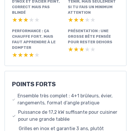
D’INOX ET D’ACIER PEINT,
TENIR, MAIS SEULEMENT
CORRECT MAIS PAS
SI TU FAIS UN MINIMUM
BLINDÉ
ATTENTION
★★★★★
★★★★★
★★★★★
★★★★★
PERFORMANCE : ÇA
PRÉSENTATION : UNE
CHAUFFE FORT, MAIS
GROSSE BÊTE PENSÉE
FAUT APPRENDRE À LE
POUR RESTER DEHORS
DOMPTER
★★★★★
★★★★★
★★★★★
★★★★★
POINTS FORTS
Ensemble très complet : 4+1 brûleurs, évier,
rangements, format d’angle pratique
Puissance de 17,2 kW suffisante pour cuisiner
pour une grande tablée
Grilles en inox et garantie 3 ans, plutôt