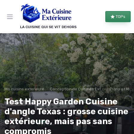
Panneau de gestion des cookies
TOPs
LA CUISINE QUI SE VIT DEHORS
Ma cuisine exterieure
Conception de Cuisines Extérieures
Plans et Mod
Test Happy Garden Cuisine
d'angle Texas : grosse cuisine
extérieure, mais pas sans
compromis