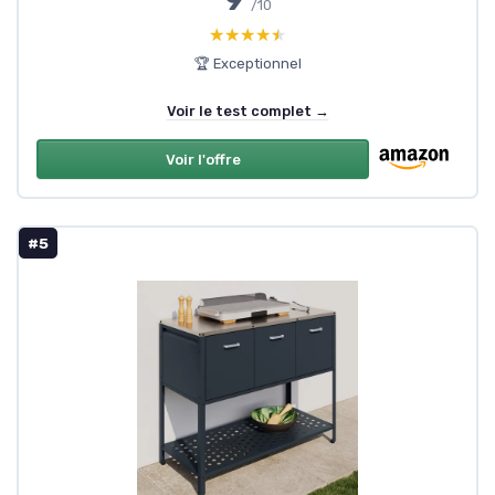
/10
★★★★★
★★★★★
🏆 Exceptionnel
Voir le test complet →
Voir l'offre
#5