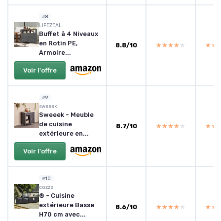
#8
LIFEZEAL
Buffet à 4 Niveaux
en Rotin PE,
8.8/10
★★★★★
★★★★★
★★
★★
Armoire...
Voir l'offre
#9
sweeek
Sweeek - Meuble
de cuisine
8.7/10
★★★★★
★★★★★
★★
★★
extérieure en...
Voir l'offre
#10
cozze
® - Cuisine
extérieure Basse
8.6/10
★★★★★
★★★★★
★★
★★
H70 cm avec...