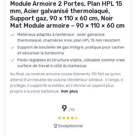
Module Armoire 2 Portes, Plan HPL 15
mm, Acier galvanisé thermolaqué,
Support gaz, 90 x 110 x 60 cm, Noir
Mat Module armoire – 90 × 110 × 60 cm
Matériaux adaptés à l’extérieur : acier galvanisé
thermolaqué, charnières inox, plan HPL 15 mm résistant
Support de bouteille de gaz intégré, pratique pour cacher
et sécuriser la bonbonne
Pieds réglables et structure stable, utilisable comme vraie
surface de travail à côté du barbecue
Au final, ce module armoire cozze Elements 110 fait ce qu’on
attend d’un meuble de cuisine d’extérieur sérieux : il range, il
protège, il supporte la météo, et il donne un aspect plus
propre à la zone barbecue.
Voir plus
9
/10
★★★★★
★★★★★
🏆 Exceptionnel