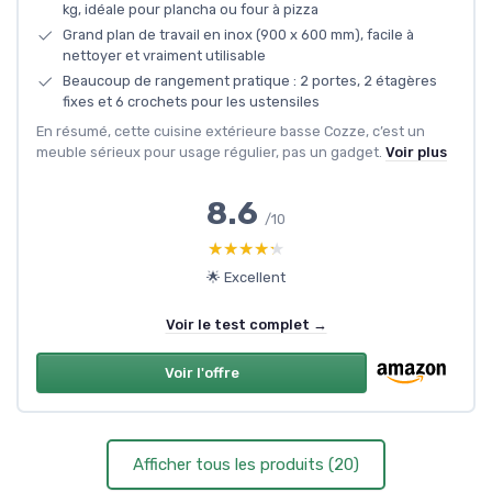
kg, idéale pour plancha ou four à pizza
Grand plan de travail en inox (900 x 600 mm), facile à
nettoyer et vraiment utilisable
Beaucoup de rangement pratique : 2 portes, 2 étagères
fixes et 6 crochets pour les ustensiles
En résumé, cette cuisine extérieure basse Cozze, c’est un
meuble sérieux pour usage régulier, pas un gadget.
Voir plus
8.6
/10
★★★★★
★★★★★
🌟 Excellent
Voir le test complet →
Voir l'offre
Afficher tous les produits (20)