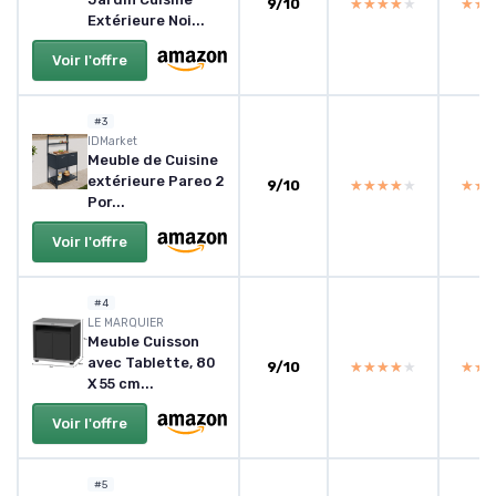
9/10
★★★★★
★★★★★
★★
★★
Extérieure Noi...
Voir l'offre
#3
IDMarket
Meuble de Cuisine
extérieure Pareo 2
9/10
★★★★★
★★★★★
★★
★★
Por...
Voir l'offre
#4
LE MARQUIER
Meuble Cuisson
avec Tablette, 80
9/10
★★★★★
★★★★★
★★
★★
X 55 cm...
Voir l'offre
#5