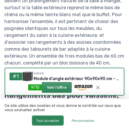
devient un prolongement naturel de la salle à manger,
surtout si la table extérieure reprend le même bois de
chêne ou la même teinte blanc mat que le buffet. Pour
harmoniser l’ensemble, il est pertinent de choisir des
poignées identiques sur tous les meubles, du
rangement du salon à la cuisine extérieure, et
d’associer ces rangements à des assises coordonnées
comme des tabourets de bar adaptés à la cuisine
extérieure. Un ensemble de trois modules bas de 60 cm
chacun, complété par un bloc boissons de 40 cm,
constitue par exemple une base confortable pour une
cozze
#1
famille de quatre personnes.
Module d'angle extérieur 90x90x90 cm – Barbecue & Plancha
9/10
Voir l'offre
Rangements bas pour vaisselle,
verres et accessoires : du buffet
Ce site utilise des cookies et vous donne le contrôle sur ceux que
vous souhaitez activer
blanc aux vitrines vaisseliers
Tout accepter
Personnaliser
Pour stocker la vaisselle et les verres dans une cuisine