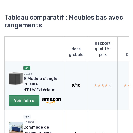
Tableau comparatif : Meubles bas avec
rangements
Rapport
Note
qualité-
globale
prix
Des
#1
cozze
® Module d'angle
Cuisine
9/10
★★★★★
★★★★★
★★
★★
d'Été/Extérieur...
Voir l'offre
#2
Beliani
Commode de
Jardin Cuisine