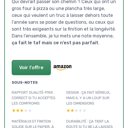
Qui devrait passer son chemin ? Ceux qui ont un
gros four à pizza ou une plancha très large,
ceux qui veulent un truc à laisser dehors toute
l’année sans se poser de questions, ou ceux qui
sont très exigeants sur la finition et la longévité.
Dans l’ensemble, je lui mets une note moyenne,
ça fait le taf mais ce n’est pas parfait
.
Voir l'offre
SOUS-NOTES
RAPPORT QUALITÉ-PRIX :
DESIGN : ÇA FAIT SÉRIEUX,
CORRECT SI TU ACCEPTES
MAIS IL Y A UN LOUP SUR
LES COMPROMIS
LES DIMENSIONS
★★★★★
★★★★★
★★★★★
★★★★★
MATÉRIAUX ET FINITION :
DURABILITÉ : ÇA TIENT LA
SOLIDE SUR LE PAPIER, À
ROUTE SI TU NE LA LAISSES