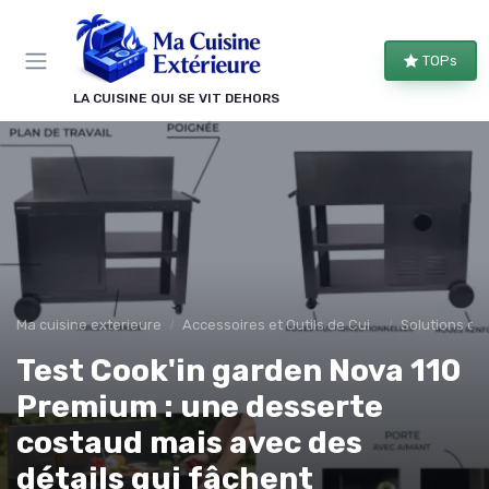
Panneau de gestion des cookies
TOPs
LA CUISINE QUI SE VIT DEHORS
Ma cuisine exterieure
Accessoires et Outils de Cuisine
Solutions de
Test Cook'in garden Nova 110
Premium : une desserte
costaud mais avec des
détails qui fâchent