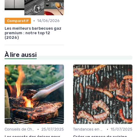
•
14/06/2026
Comparatif
Les meilleurs barbecues gaz
premium : notre top 12
(2026)
À lire aussi
•
•
Conseils de Chefs pour Cuisiner en Extérieur
25/07/2025
Tendances en Cuisine Extérieure
15/07/2025
Les secrets des épices pour
Créer un espace de cuisine