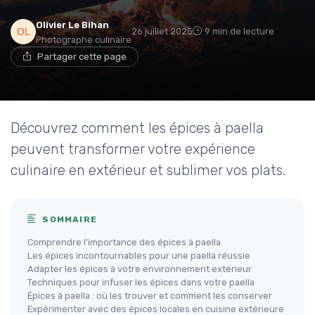
Olivier Le Bihan
26 juillet 2025
9 min de lecture
Photographe culinaire
Partager cette page
Découvrez comment les épices à paella
peuvent transformer votre expérience
culinaire en extérieur et sublimer vos plats.
SOMMAIRE
Comprendre l'importance des épices à paella
Les épices incontournables pour une paella réussie
Adapter les épices à votre environnement extérieur
Techniques pour infuser les épices dans votre paella
Épices à paella : où les trouver et comment les conserver
Expérimenter avec des épices locales en cuisine extérieure