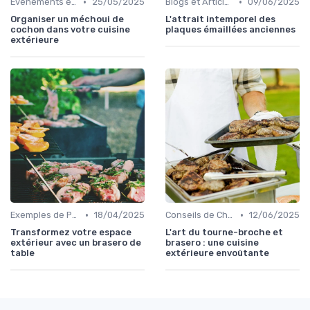
•
•
Événements et Réceptions en Plein Air
25/05/2025
Blogs et Articles Thématiques
09/06/2025
Organiser un méchoui de
L'attrait intemporel des
cochon dans votre cuisine
plaques émaillées anciennes
extérieure
•
•
Exemples de Projets Réalisés
18/04/2025
Conseils de Chefs pour Cuisiner en Extérieur
12/06/2025
Transformez votre espace
L'art du tourne-broche et
extérieur avec un brasero de
brasero : une cuisine
table
extérieure envoûtante