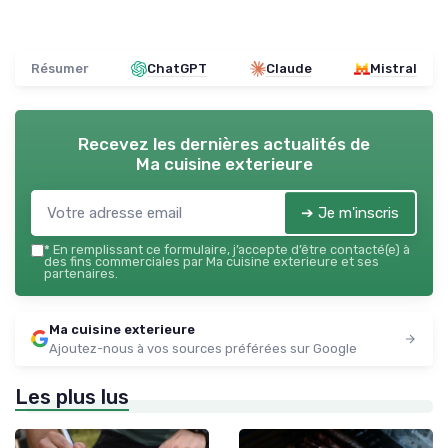
Résumer
ChatGPT
Claude
Mistral
Recevez les dernières actualités de
Ma cuisine exterieure
➔ Je m'inscris
*
En remplissant ce formulaire, j’accepte d’être contacté(e) à
des fins commerciales par Ma cuisine exterieure et ses
partenaires.
Ma cuisine exterieure
Ajoutez-nous à vos sources préférées sur Google
Les plus lus