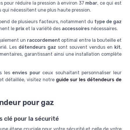
s pour réduire la pression à environ 37
mbar
, ce qui est
ls qui nécessitent une plus haute pression.
end de plusieurs facteurs, notamment du
type de gaz
ement le
prix
et la variété des
accessoires
nécessaires.
également un
raccordement
optimal entre la bouteille et
rié. Les
détendeurs gaz
sont souvent vendus en
kit
,
entaires, garantissant ainsi une installation complète
s les
envies pour
ceux souhaitant personnaliser leur
t détaillée, visitez notre
guide sur les détendeurs de
endeur pour gaz
 clé pour la sécurité
une étape cruciale pour votre sécurité et celle de votre