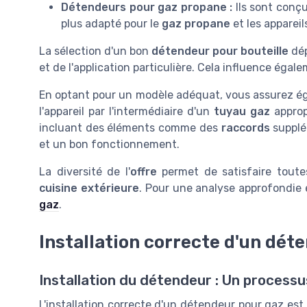
Détendeurs pour gaz propane :
Ils sont conçu
plus adapté pour le
gaz propane
et les apparei
La sélection d'un bon
détendeur pour bouteille
dép
et de l'application particulière. Cela influence égal
En optant pour un modèle adéquat, vous assurez 
l'appareil par l'intermédiaire d'un
tuyau gaz
approp
incluant des éléments comme des
raccords
supplém
et un bon fonctionnement.
La diversité de l'
offre
permet de satisfaire toute
cuisine extérieure
. Pour une analyse approfondie e
gaz
.
Installation correcte d'un dét
Installation du détendeur : Un processus
L'installation correcte d'un détendeur pour gaz est 