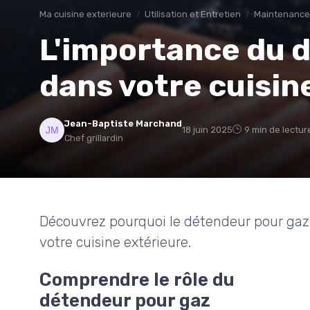
Ma cuisine exterieure
Utilisation et Entretien
Maintenance
L'importance du 
dans votre cuisin
Jean-Baptiste Marchand
18 juin 2025
9 min de lectur
Chef grillardin
Découvrez pourquoi le détendeur pour gaz es
votre cuisine extérieure.
Comprendre le rôle du
détendeur pour gaz