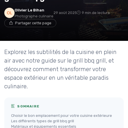
Olivier Le Bihan
29 août 2025
9 min de lecture
Photographe culinaire
Partager cette page
Explorez les subtilités de la cuisine en plein
air avec notre guide sur le grill bbq grill, et
découvrez comment transformer votre
espace extérieur en un véritable paradis
culinaire.
SOMMAIRE
Choisir le bon emplacement pour votre cuisine extérieure
Les différents types de grill bbq grill
Matériaux et équipements essentiels