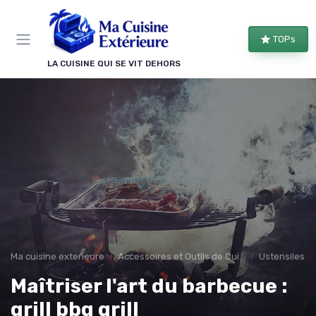
Panneau de gestion des cookies
TOPs
LA CUISINE QUI SE VIT DEHORS
Ma cuisine exterieure
Accessoires et Outils de Cuisine
Ustensiles d
Maîtriser l'art du barbecue :
grill bbq grill