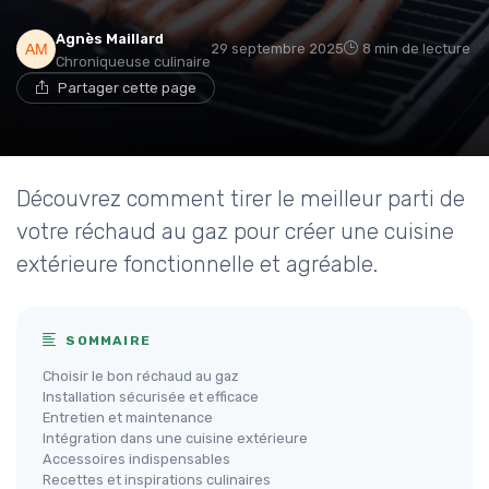
Agnès Maillard
29 septembre 2025
8 min de lecture
Chroniqueuse culinaire
Partager cette page
Découvrez comment tirer le meilleur parti de
votre réchaud au gaz pour créer une cuisine
extérieure fonctionnelle et agréable.
SOMMAIRE
Choisir le bon réchaud au gaz
Installation sécurisée et efficace
Entretien et maintenance
Intégration dans une cuisine extérieure
Accessoires indispensables
Recettes et inspirations culinaires