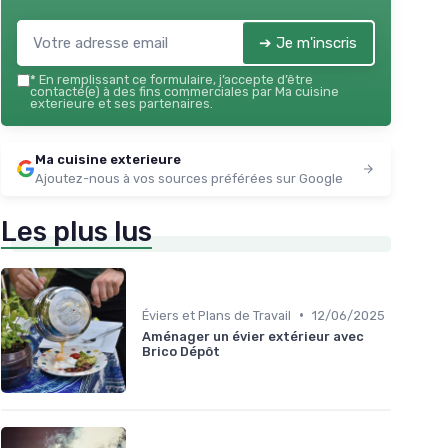
➔ Je m'inscris
*
En remplissant ce formulaire, j’accepte d’être
contacté(e) à des fins commerciales par Ma cuisine
exterieure et ses partenaires.
Ma cuisine exterieure
Ajoutez-nous à vos sources préférées sur Google
Les plus lus
•
Éviers et Plans de Travail
12/06/2025
Aménager un évier extérieur avec
Brico Dépôt