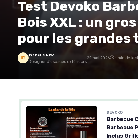
Test Devoko Barb
Bois XXL : un gros g
pour les grandes 
Isabelle Riva
29 mai 2026
1 min de lec
Designer d'espaces extérieurs
DEVOKO
Barbecue C
Barbecue P
Inclus Gril