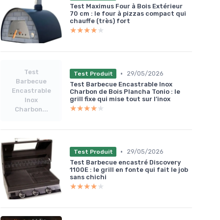
Test Maximus Four à Bois Extérieur
70 cm : le four à pizzas compact qui
chauffe (très) fort
★★★★★
★★★★★
Test
•
29/05/2026
Test Produit
Barbecue
Test Barbecue Encastrable Inox
Encastrable
Charbon de Bois Plancha Tonio : le
grill fixe qui mise tout sur l’inox
Inox
★★★★★
★★★★★
Charbon...
•
29/05/2026
Test Produit
Test Barbecue encastré Discovery
1100E : le grill en fonte qui fait le job
sans chichi
★★★★★
★★★★★