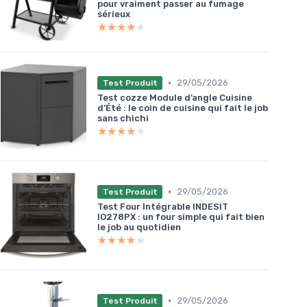
pour vraiment passer au fumage
sérieux
★★★★★
★★★★★
•
29/05/2026
Test Produit
Test cozze Module d’angle Cuisine
d’Été : le coin de cuisine qui fait le job
sans chichi
★★★★★
★★★★★
•
29/05/2026
Test Produit
Test Four Intégrable INDESIT
IO278PX : un four simple qui fait bien
le job au quotidien
★★★★★
★★★★★
•
29/05/2026
Test Produit