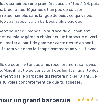
n deux semaines : une première session “test” à 4, puis
s, brochettes, légumes et un peu de cuisson
un retour simple, sans langue de bois : ce qui va bien,
budget par rapport à un barbecue plus basique.
ment nourrir du monde, la surface de cuisson est
rmet de mieux gérer la chaleur qu’un barbecue ouvert
s du matériel haut de gamme : certaines tôles sont
 il faudra voir dans le temps comment ça vieillit avec
le ou pour inviter des amis régulièrement sans viser
e. Mais il faut être conscient des limites : qualité des
ment pas le barbecue qui restera nickel 10 ans. Je
que tu voies concrètement ce que tu achètes.
 pour un grand barbecue
★★★★★
★★★★★