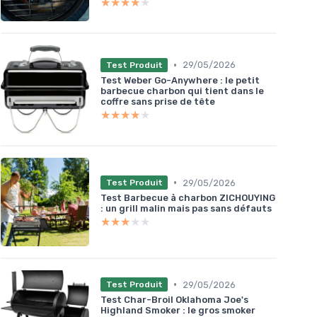
★★★★★
★★★★★
•
29/05/2026
Test Produit
Test Weber Go-Anywhere : le petit
barbecue charbon qui tient dans le
coffre sans prise de tête
★★★★★
★★★★★
•
29/05/2026
Test Produit
Test Barbecue à charbon ZICHOUYING
: un grill malin mais pas sans défauts
★★★★★
★★★★★
•
29/05/2026
Test Produit
Test Char-Broil Oklahoma Joe's
Highland Smoker : le gros smoker