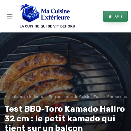
Panneau de gestion des cookies
TOPs
LA CUISINE QUI SE VIT DEHORS
Ma cuisine exterieure
Équipements de Cuisine Extérieure
Barbecues et 
Test BBQ-Toro Kamado Haiiro
32 cm : le petit kamado qui
tient sur un balcon