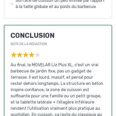
Surface de cuisson un peu limitée par rapport
à la taille globale et au poids du barbecue
CONCLUSION
NOTE DE LA RÉDACTION
★★★★★
★★★★★
Au final, le MOVELAR Liz Plus XL, c'est un vrai
barbecue de jardin fixe, pas un gadget de
terrasse. Il est lourd, massif, et pensé pour
rester dehors longtemps. La structure en béton
inspire confiance, la zone de cuisson est
suffisante pour une famille ou un petit groupe,
et la tablette latérale + l'étagère inférieure
rendent l'utilisation vraiment plus pratique au
quotidien. En cuisson, ça reste du classique au