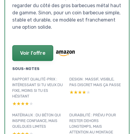
regarder du côté des gros barbecues métal haut
de gamme. Sinon, pour un coin barbecue simple,
stable et durable, ce modèle est franchement
une option solide.
Voir l'offre
SOUS-NOTES
RAPPORT QUALITÉ-PRIX :
DESIGN : MASSIF, VISIBLE,
INTÉRESSANT SI TU VEUX DU
PAS DISCRET MAIS ÇA PASSE
FIXE, MOINS SI TU ES
★★★★★
★★★★★
HÉSITANT
★★★★★
★★★★★
MATÉRIAUX : DU BÉTON QUI
DURABILITÉ : PRÉVU POUR
INSPIRE CONFIANCE, MAIS
RESTER DEHORS
QUELQUES LIMITES
LONGTEMPS, MAIS
ATTENTION AU MONTAGE
★★★★★
★★★★★