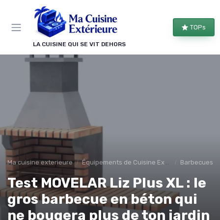
Panneau de gestion des cookies
TOPs
LA CUISINE QUI SE VIT DEHORS
Ma cuisine exterieure
Équipements de Cuisine Extérieure
Barbecues et 
Test MOVELAR Liz Plus XL : le
gros barbecue en béton qui
ne bougera plus de ton jardin