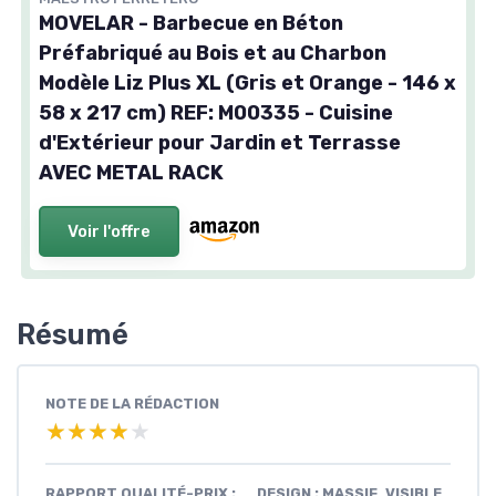
MOVELAR - Barbecue en Béton
Préfabriqué au Bois et au Charbon
Modèle Liz Plus XL (Gris et Orange - 146 x
58 x 217 cm) REF: M00335 - Cuisine
d'Extérieur pour Jardin et Terrasse
AVEC METAL RACK
Voir l'offre
Résumé
NOTE DE LA RÉDACTION
★★★★★
★★★★★
RAPPORT QUALITÉ-PRIX :
DESIGN : MASSIF, VISIBLE,