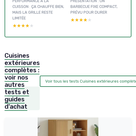
PERFORMANCE À LA
PRÉSENTATION : UN
CUISSON : ÇA CHAUFFE BIEN,
BARBECUE FIXE COMPACT,
MAIS LA GRILLE RESTE
PRÉVU POUR DURER
LIMITÉE
★★★★★
★★★★★
★★★★★
★★★★★
Cuisines
extérieures
complètes :
voir nos
Voir tous les tests Cuisines extérieures complè
autres
tests et
guides
d'achat