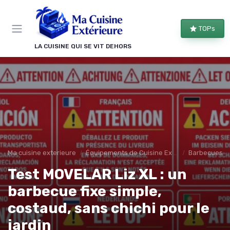
Panneau de gestion des cookies
TOPs
LA CUISINE QUI SE VIT DEHORS
Ma cuisine exterieure
Équipements de Cuisine Extérieure
Barbecues et 
Test MOVELAR Liz XL : un
barbecue fixe simple,
costaud, sans chichi pour le
jardin