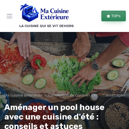
Panneau de gestion des cookies
TOPs
LA CUISINE QUI SE VIT DEHORS
Ma cuisine exterieure
Conception de Cuisines Extérieures
Aménagement
Aménager un pool house
avec une cuisine d'été :
conseils et astuces