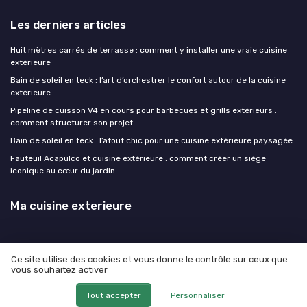
Les derniers articles
Huit mètres carrés de terrasse : comment y installer une vraie cuisine
extérieure
Bain de soleil en teck : l’art d’orchestrer le confort autour de la cuisine
extérieure
Pipeline de cuisson V4 en cours pour barbecues et grills extérieurs :
comment structurer son projet
Bain de soleil en teck : l’atout chic pour une cuisine extérieure paysagée
Fauteuil Acapulco et cuisine extérieure : comment créer un siège
iconique au cœur du jardin
Ma cuisine exterieure
Ce site utilise des cookies et vous donne le contrôle sur ceux que
vous souhaitez activer
Mentions légales
Politique de confidentialité
© Ma cuisine exterieure 2026
Tout accepter
Personnaliser