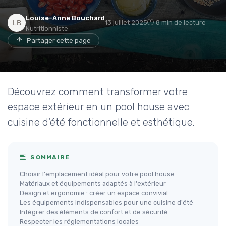
Louise-Anne Bouchard
13 juillet 2025
8 min de lecture
Nutritionniste
Partager cette page
Découvrez comment transformer votre
espace extérieur en un pool house avec
cuisine d'été fonctionnelle et esthétique.
SOMMAIRE
Choisir l'emplacement idéal pour votre pool house
Matériaux et équipements adaptés à l'extérieur
Design et ergonomie : créer un espace convivial
Les équipements indispensables pour une cuisine d'été
Intégrer des éléments de confort et de sécurité
Respecter les réglementations locales