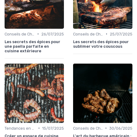
•
•
Conseils de Chefs pour Cuisiner en Extérieur
26/07/2025
Conseils de Chefs pour Cuisiner en Extérieur
25/07/2025
Les secrets des épices pour
Les secrets des épices pour
une paella parfaite en
sublimer votre couscous
cuisine extérieure
•
•
Tendances en Cuisine Extérieure
15/07/2025
Conseils de Chefs pour Cuisiner en Extérieur
30/06/2025
Créer un espace de cuisine
L'art du barbecue américain :