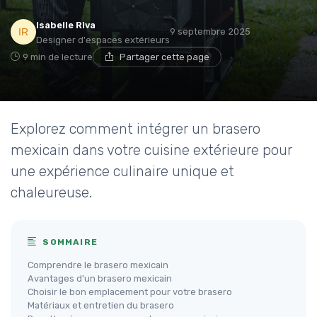
Isabelle Riva
9 septembre 2025
Designer d'espaces extérieurs
9 min de lecture
Partager cette page
Explorez comment intégrer un brasero
mexicain dans votre cuisine extérieure pour
une expérience culinaire unique et
chaleureuse.
SOMMAIRE
Comprendre le brasero mexicain
Avantages d'un brasero mexicain
Choisir le bon emplacement pour votre brasero
Matériaux et entretien du brasero